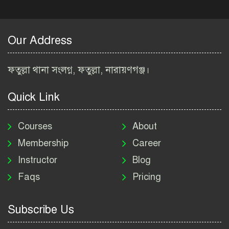
বাংলাদেশ কৃষি গবেষণা
ইনস্টিটিউট নিয়োগ বিজ্ঞপ্তি
২০২৬ | BARI Job Circular
Our Address
2026
বিআইডব্লিউটিএ নিয়োগ বিজ্ঞপ্তি
ফতুল্লা থানা সংলগ্ন, ফতুল্লা, নারায়ণগঞ্জ।
২০২৬ | BIWTA Job Circular
2026
Quick Link
মাদকদ্রব্য নিয়ন্ত্রণ অধিদপ্তর
নিয়োগ বিজ্ঞপ্তি ২০২৬ | DNC
Courses
About
Job Circular 2026
Membership
Career
Instructor
Blog
পাসপোর্ট করতে কি কি লাগে
Faqs
Pricing
২০২৬ | ই-পাসপোর্ট আবেদন ও
ফি নির্দেশিকা
Subscribe Us
প্রযুক্তি প্রতিষ্ঠান বিটোপিয়াতে