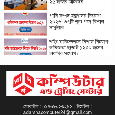
২৫ হাজার আবেদন
পানি সম্পদ মন্ত্রণালয় নিয়োগ
২০২৬: ৩৭টি শূন্য পদে বিশাল
সার্কুলার
শক্তি ফাউন্ডেশনে বিশাল নিয়োগ!
অভিজ্ঞতা ছাড়াই ১২৩০ জনের
চাকরির সুযোগ।
দিনাজপুর কর অঞ্চল নিয়োগ
বিজ্ঞপ্তি ২০২৬ | Taxes Zone
Dinajpur Job Circular 2026
বেসরকারি সংস্থা সেতু (SETU)
নিয়োগ বিজ্ঞপ্তি ২০২৬ | NGO
Job Circular 2026
মোবাইল : ০১৭৬৮০২৩২৬২ । ইমেইল :
adarshacomputer24@gmail.com