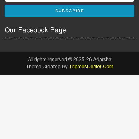
SUBSCRIBE
বাংলাদেশ পুলিশ এএসআই
নিয়োগ বিজ্ঞপ্তি ২০২৬ |
Our Facebook Page
Bangladesh Police ASI Job
Circular 2026
বাংলাদেশ নৌবাহিনী নিয়োগ
বিজ্ঞপ্তি ২০২৬ | Bangladesh
All rights reserved © 2025-26 Adarsha
Navy Job Circular 2026
Theme Created By
ThemesDealer.Com
শাহজালাল বিজ্ঞান ও প্রযুক্তি
বিশ্ববিদ্যালয় নিয়োগ বিজ্ঞপ্তি
২০২৬ | SUST Job Circular
2026
মিউচুয়াল ট্রাস্ট ব্যাংক লিমিটেড
নিয়োগ বিজ্ঞপ্তি ২০২৬ | MTB
Bank Job Circular 2026