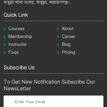
ফতুল্লা থানা সংলগ্ন, ফতুল্লা, নারায়ণগঞ্জ।
২০২৬ | BIWTA Job Circular
2026
Quick Link
মাদকদ্রব্য নিয়ন্ত্রণ অধিদপ্তর
নিয়োগ বিজ্ঞপ্তি ২০২৬ | DNC
Courses
About
Job Circular 2026
Membership
Career
Instructor
Blog
পাসপোর্ট করতে কি কি লাগে
Faqs
Pricing
২০২৬ | ই-পাসপোর্ট আবেদন ও
ফি নির্দেশিকা
Subscribe Us
প্রযুক্তি প্রতিষ্ঠান বিটোপিয়াতে
নিয়োগ বিজ্ঞপ্তি ২০২৬ | Betopia
To Get New Notification Subscribe Our
Group Job Circular 2026
NewsLetter
তথ্য অধিদপ্তর নিয়োগ বিজ্ঞপ্তি
২০২৬ | PID Job Circular
2026