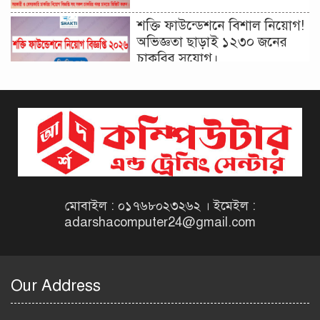
শক্তি ফাউন্ডেশনে বিশাল নিয়োগ!
অভিজ্ঞতা ছাড়াই ১২৩০ জনের
চাকরির সুযোগ।
দিনাজপুর কর অঞ্চল নিয়োগ
বিজ্ঞপ্তি ২০২৬ | Taxes Zone
Dinajpur Job Circular 2026
বেসরকারি সংস্থা সেতু (SETU)
নিয়োগ বিজ্ঞপ্তি ২০২৬ | NGO
Job Circular 2026
মোবাইল : ০১৭৬৮০২৩২৬২ । ইমেইল :
adarshacomputer24@gmail.com
বাংলাদেশ কৃষি গবেষণা
ইনস্টিটিউট নিয়োগ বিজ্ঞপ্তি
২০২৬ | BARI Job Circular
Our Address
2026
বিআইডব্লিউটিএ নিয়োগ বিজ্ঞপ্তি