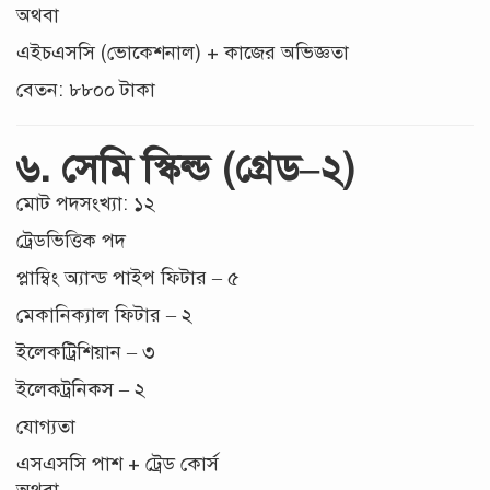
অথবা
এইচএসসি (ভোকেশনাল) + কাজের অভিজ্ঞতা
বেতন: ৮৮০০ টাকা
৬. সেমি স্কিল্ড (গ্রেড–২)
মোট পদসংখ্যা: ১২
ট্রেডভিত্তিক পদ
প্লাম্বিং অ্যান্ড পাইপ ফিটার – ৫
মেকানিক্যাল ফিটার – ২
ইলেকট্রিশিয়ান – ৩
ইলেকট্রনিকস – ২
যোগ্যতা
এসএসসি পাশ + ট্রেড কোর্স
অথবা