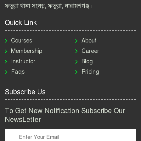
বিআইডব্লিউটিএ নিয়োগ বিজ্ঞপ্তি
ফতুল্লা থানা সংলগ্ন, ফতুল্লা, নারায়ণগঞ্জ।
২০২৬ | BIWTA Job Circular
2026
Quick Link
মাদকদ্রব্য নিয়ন্ত্রণ অধিদপ্তর
নিয়োগ বিজ্ঞপ্তি ২০২৬ | DNC
Courses
About
Job Circular 2026
Membership
Career
Instructor
Blog
পাসপোর্ট করতে কি কি লাগে
Faqs
Pricing
২০২৬ | ই-পাসপোর্ট আবেদন ও
ফি নির্দেশিকা
Subscribe Us
প্রযুক্তি প্রতিষ্ঠান বিটোপিয়াতে
নিয়োগ বিজ্ঞপ্তি ২০২৬ | Betopia
To Get New Notification Subscribe Our
Group Job Circular 2026
NewsLetter
তথ্য অধিদপ্তর নিয়োগ বিজ্ঞপ্তি
২০২৬ | PID Job Circular