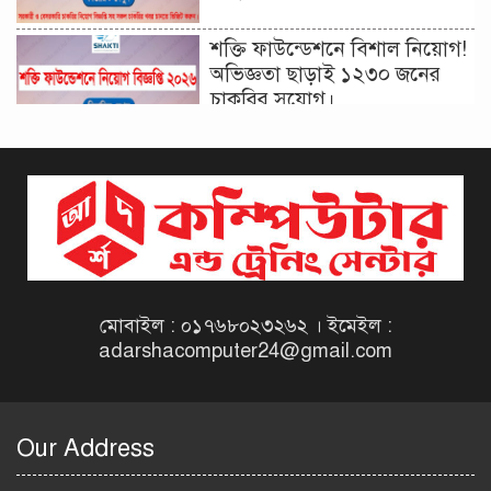
শক্তি ফাউন্ডেশনে বিশাল নিয়োগ!
অভিজ্ঞতা ছাড়াই ১২৩০ জনের
চাকরির সুযোগ।
দিনাজপুর কর অঞ্চল নিয়োগ
বিজ্ঞপ্তি ২০২৬ | Taxes Zone
Dinajpur Job Circular 2026
বেসরকারি সংস্থা সেতু (SETU)
নিয়োগ বিজ্ঞপ্তি ২০২৬ | NGO
Job Circular 2026
মোবাইল : ০১৭৬৮০২৩২৬২ । ইমেইল :
adarshacomputer24@gmail.com
বাংলাদেশ কৃষি গবেষণা
ইনস্টিটিউট নিয়োগ বিজ্ঞপ্তি
২০২৬ | BARI Job Circular
Our Address
2026