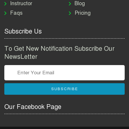
Instructor
Blog
পাসপোর্ট করতে কি কি লাগে
Faqs
Pricing
২০২৬ | ই-পাসপোর্ট আবেদন ও
ফি নির্দেশিকা
Subscribe Us
প্রযুক্তি প্রতিষ্ঠান বিটোপিয়াতে
নিয়োগ বিজ্ঞপ্তি ২০২৬ | Betopia
To Get New Notification Subscribe Our
Group Job Circular 2026
NewsLetter
তথ্য অধিদপ্তর নিয়োগ বিজ্ঞপ্তি
২০২৬ | PID Job Circular
2026
SUBSCRIBE
বাংলাদেশ পুলিশ এএসআই
নিয়োগ বিজ্ঞপ্তি ২০২৬ |
Our Facebook Page
Bangladesh Police ASI Job
Circular 2026
বাংলাদেশ নৌবাহিনী নিয়োগ