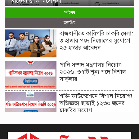
আবেদন ও ফি নির্দেশিকা
সর্বশেষ
জনপ্রিয়
রাজধানীতে কারিগরি চাকরি মেলা:
৩ হাজার পদে নিয়োগের সুযোগে
২৫ হাজার আবেদন
পানি সম্পদ মন্ত্রণালয় নিয়োগ
২০২৬: ৩৭টি শূন্য পদে বিশাল
সার্কুলার
শক্তি ফাউন্ডেশনে বিশাল নিয়োগ!
অভিজ্ঞতা ছাড়াই ১২৩০ জনের
চাকরির সুযোগ।
দিনাজপুর কর অঞ্চল নিয়োগ
বিজ্ঞপ্তি ২০২৬ | Taxes Zone