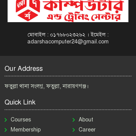
Dinajpur Job Circular 2026
বেসরকারি সংস্থা সেতু (SETU)
নিয়োগ বিজ্ঞপ্তি ২০২৬ | NGO
Job Circular 2026
মোবাইল : ০১৭৬৮০২৩২৬২ । ইমেইল :
adarshacomputer24@gmail.com
বাংলাদেশ কৃষি গবেষণা
ইনস্টিটিউট নিয়োগ বিজ্ঞপ্তি
২০২৬ | BARI Job Circular
Our Address
2026
বিআইডব্লিউটিএ নিয়োগ বিজ্ঞপ্তি
ফতুল্লা থানা সংলগ্ন, ফতুল্লা, নারায়ণগঞ্জ।
২০২৬ | BIWTA Job Circular
2026
Quick Link
মাদকদ্রব্য নিয়ন্ত্রণ অধিদপ্তর
নিয়োগ বিজ্ঞপ্তি ২০২৬ | DNC
Courses
About
Job Circular 2026
Membership
Career