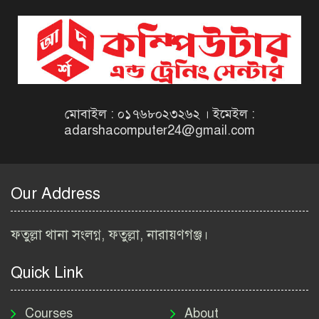
দিনাজপুর কর অঞ্চল নিয়োগ
বিজ্ঞপ্তি ২০২৬ | Taxes Zone
Dinajpur Job Circular 2026
বেসরকারি সংস্থা সেতু (SETU)
নিয়োগ বিজ্ঞপ্তি ২০২৬ | NGO
Job Circular 2026
মোবাইল : ০১৭৬৮০২৩২৬২ । ইমেইল :
adarshacomputer24@gmail.com
বাংলাদেশ কৃষি গবেষণা
ইনস্টিটিউট নিয়োগ বিজ্ঞপ্তি
২০২৬ | BARI Job Circular
Our Address
2026
বিআইডব্লিউটিএ নিয়োগ বিজ্ঞপ্তি
ফতুল্লা থানা সংলগ্ন, ফতুল্লা, নারায়ণগঞ্জ।
২০২৬ | BIWTA Job Circular
2026
Quick Link
মাদকদ্রব্য নিয়ন্ত্রণ অধিদপ্তর
নিয়োগ বিজ্ঞপ্তি ২০২৬ | DNC
Courses
About