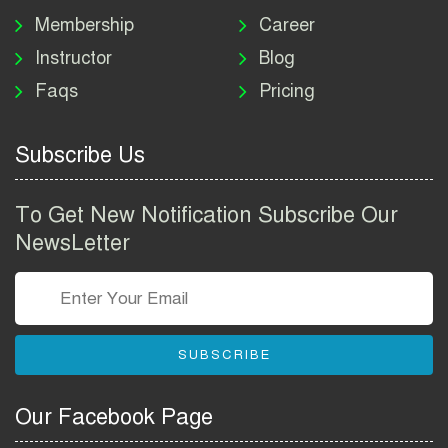
Job Circular 2026
Membership
Career
Instructor
Blog
পাসপোর্ট করতে কি কি লাগে
Faqs
Pricing
২০২৬ | ই-পাসপোর্ট আবেদন ও
ফি নির্দেশিকা
Subscribe Us
প্রযুক্তি প্রতিষ্ঠান বিটোপিয়াতে
নিয়োগ বিজ্ঞপ্তি ২০২৬ | Betopia
To Get New Notification Subscribe Our
Group Job Circular 2026
NewsLetter
তথ্য অধিদপ্তর নিয়োগ বিজ্ঞপ্তি
২০২৬ | PID Job Circular
2026
SUBSCRIBE
বাংলাদেশ পুলিশ এএসআই
নিয়োগ বিজ্ঞপ্তি ২০২৬ |
Our Facebook Page
Bangladesh Police ASI Job
Circular 2026