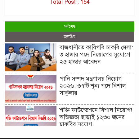
Total Post : 154
সর্বশেষ
জনপ্রিয়
রাজধানীতে কারিগরি চাকরি মেলা:
৩ হাজার পদে নিয়োগের সুযোগে
২৫ হাজার আবেদন
পানি সম্পদ মন্ত্রণালয় নিয়োগ
২০২৬: ৩৭টি শূন্য পদে বিশাল
সার্কুলার
শক্তি ফাউন্ডেশনে বিশাল নিয়োগ!
অভিজ্ঞতা ছাড়াই ১২৩০ জনের
চাকরির সুযোগ।