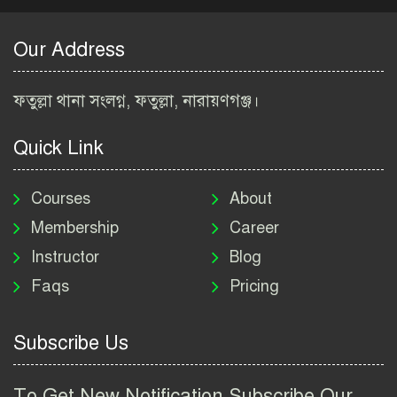
ইনস্টিটিউট নিয়োগ বিজ্ঞপ্তি
২০২৬ | BARI Job Circular
Our Address
2026
বিআইডব্লিউটিএ নিয়োগ বিজ্ঞপ্তি
ফতুল্লা থানা সংলগ্ন, ফতুল্লা, নারায়ণগঞ্জ।
২০২৬ | BIWTA Job Circular
2026
Quick Link
মাদকদ্রব্য নিয়ন্ত্রণ অধিদপ্তর
নিয়োগ বিজ্ঞপ্তি ২০২৬ | DNC
Courses
About
Job Circular 2026
Membership
Career
Instructor
Blog
পাসপোর্ট করতে কি কি লাগে
Faqs
Pricing
২০২৬ | ই-পাসপোর্ট আবেদন ও
ফি নির্দেশিকা
Subscribe Us
প্রযুক্তি প্রতিষ্ঠান বিটোপিয়াতে
নিয়োগ বিজ্ঞপ্তি ২০২৬ | Betopia
To Get New Notification Subscribe Our