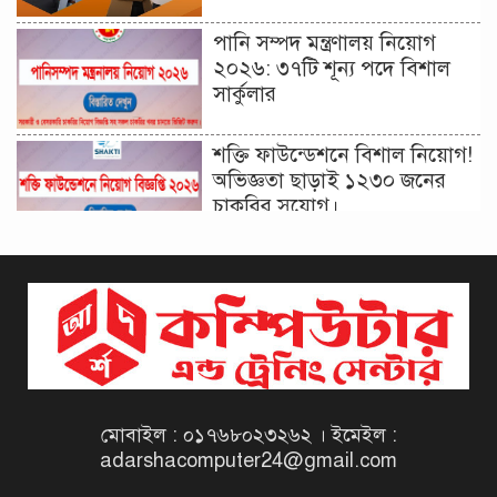
পানি সম্পদ মন্ত্রণালয় নিয়োগ
২০২৬: ৩৭টি শূন্য পদে বিশাল
সার্কুলার
শক্তি ফাউন্ডেশনে বিশাল নিয়োগ!
অভিজ্ঞতা ছাড়াই ১২৩০ জনের
চাকরির সুযোগ।
দিনাজপুর কর অঞ্চল নিয়োগ
বিজ্ঞপ্তি ২০২৬ | Taxes Zone
Dinajpur Job Circular 2026
বেসরকারি সংস্থা সেতু (SETU)
নিয়োগ বিজ্ঞপ্তি ২০২৬ | NGO
Job Circular 2026
মোবাইল : ০১৭৬৮০২৩২৬২ । ইমেইল :
adarshacomputer24@gmail.com
বাংলাদেশ কৃষি গবেষণা