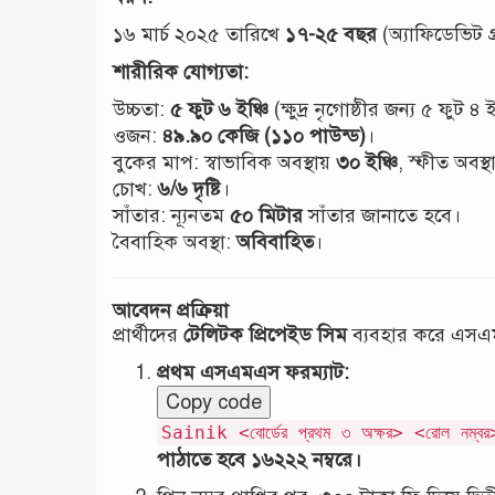
১৬ মার্চ ২০২৫ তারিখে
১৭-২৫ বছর
(অ্যাফিডেভিট গ
শারীরিক যোগ্যতা:
উচ্চতা:
৫ ফুট ৬ ইঞ্চি
(ক্ষুদ্র নৃগোষ্ঠীর জন্য ৫ ফুট ৪ ই
ওজন:
৪৯.৯০ কেজি (১১০ পাউন্ড)
।
বুকের মাপ: স্বাভাবিক অবস্থায়
৩০ ইঞ্চি
, স্ফীত অবস্
চোখ:
৬/৬ দৃষ্টি
।
সাঁতার: ন্যূনতম
৫০ মিটার
সাঁতার জানাতে হবে।
বৈবাহিক অবস্থা:
অবিবাহিত
।
আবেদন প্রক্রিয়া
প্রার্থীদের
টেলিটক প্রিপেইড সিম
ব্যবহার করে এস
প্রথম এসএমএস ফরম্যাট:
Copy code
Sainik <বোর্ডের প্রথম ৩ অক্ষর> <রোল নম্ব
পাঠাতে হবে ১৬২২২ নম্বরে।