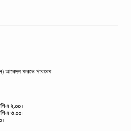
এস) আবেদন করতে পারবেন।
িপিএ ২.০০
।
িপিএ ৩.০০
।
০
।