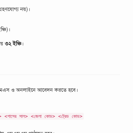
্রহণযোগ্য নয়)।
ঞ্চি)।
থায়
৩২ ইঞ্চি
।
এমএস ও অনলাইনে আবেদন করতে হবে।
র> <পাসের সাল> <জেলা কোড> <ট্রেড কোড>