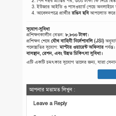
পিন নম্বর প্রাপ্তির পর, ৩০০ টাকা ফি দিয়ে 
ইউজার আইডি ও পাসওয়ার্ড পেয়ে অনলাইনে
আবেদনপত্রে প্রার্থীর
রঙিন ছবি
আপলোড করে প্র
সুযোগ-সুবিধা
প্রশিক্ষণকালীন বেতন:
৮,৮০০ টাকা
।
প্রশিক্ষণ শেষে
যৌথ বাহিনী নির্দেশাবলি (JSI)
অনুযা
পদোন্নতির সুযোগ:
মাস্টার ওয়ারেন্ট অফিসার
পর্যন্ত।
বাসস্থান, রেশন, এবং উন্নত চিকিৎসা সুবিধা।
এটি একটি চমৎকার সুযোগ তাদের জন্য, যারা সেনাব
আপনার মতামত লিখুন :
Leave a Reply