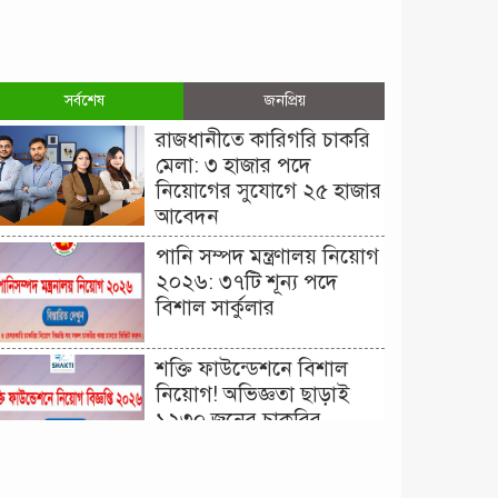
সর্বশেষ
জনপ্রিয়
রাজধানীতে কারিগরি চাকরি
মেলা: ৩ হাজার পদে
নিয়োগের সুযোগে ২৫ হাজার
আবেদন
পানি সম্পদ মন্ত্রণালয় নিয়োগ
২০২৬: ৩৭টি শূন্য পদে
বিশাল সার্কুলার
শক্তি ফাউন্ডেশনে বিশাল
নিয়োগ! অভিজ্ঞতা ছাড়াই
১২৩০ জনের চাকরির
সুযোগ।
দিনাজপুর কর অঞ্চল নিয়োগ