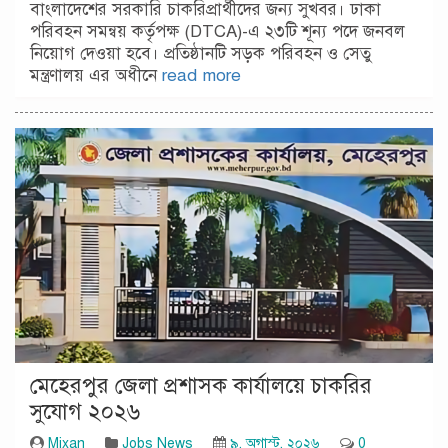
বাংলাদেশের সরকারি চাকরিপ্রার্থীদের জন্য সুখবর। ঢাকা
পরিবহন সমন্বয় কর্তৃপক্ষ (DTCA)-এ ২৩টি শূন্য পদে জনবল
নিয়োগ দেওয়া হবে। প্রতিষ্ঠানটি সড়ক পরিবহন ও সেতু
মন্ত্রণালয় এর অধীনে
read more
মেহেরপুর জেলা প্রশাসক কার্যালয়ে চাকরির
সুযোগ ২০২৬
Mixan
Jobs News
৯, অগাস্ট, ২০২৬
0