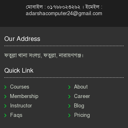
Job Circular 2026
মোবাইল : ০১৭৬৮০২৩২৬২ । ইমেইল :
adarshacomputer24@gmail.com
বাংলাদেশ কৃষি গবেষণা
ইনস্টিটিউট নিয়োগ বিজ্ঞপ্তি
২০২৬ | BARI Job Circular
Our Address
2026
বিআইডব্লিউটিএ নিয়োগ বিজ্ঞপ্তি
ফতুল্লা থানা সংলগ্ন, ফতুল্লা, নারায়ণগঞ্জ।
২০২৬ | BIWTA Job Circular
2026
Quick Link
মাদকদ্রব্য নিয়ন্ত্রণ অধিদপ্তর
নিয়োগ বিজ্ঞপ্তি ২০২৬ | DNC
Courses
About
Job Circular 2026
Membership
Career
Instructor
Blog
পাসপোর্ট করতে কি কি লাগে
Faqs
Pricing
২০২৬ | ই-পাসপোর্ট আবেদন ও
ফি নির্দেশিকা