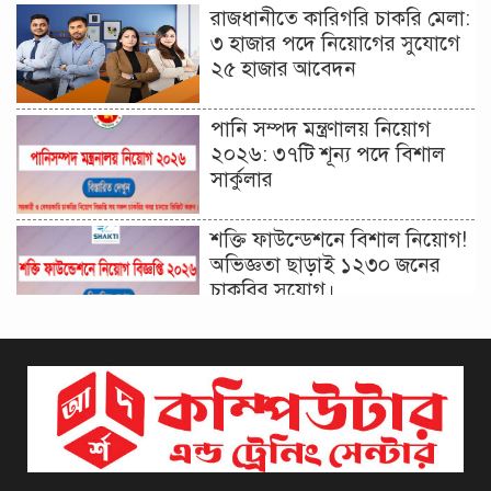
রাজধানীতে কারিগরি চাকরি মেলা:
৩ হাজার পদে নিয়োগের সুযোগে
২৫ হাজার আবেদন
পানি সম্পদ মন্ত্রণালয় নিয়োগ
২০২৬: ৩৭টি শূন্য পদে বিশাল
সার্কুলার
শক্তি ফাউন্ডেশনে বিশাল নিয়োগ!
অভিজ্ঞতা ছাড়াই ১২৩০ জনের
চাকরির সুযোগ।
দিনাজপুর কর অঞ্চল নিয়োগ
বিজ্ঞপ্তি ২০২৬ | Taxes Zone
Dinajpur Job Circular 2026
বেসরকারি সংস্থা সেতু (SETU)
নিয়োগ বিজ্ঞপ্তি ২০২৬ | NGO