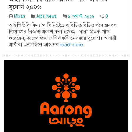
সুযোগ ২০২৬
Mixan
Jobs News
৯, অগাস্ট, ২০২৬
0
আইপিডিসি ফিন্যান্স লিমিটেডে এবিডিও/বিডিও পদে জনবল
নিয়োগের বিজ্ঞপ্তি প্রকাশ করা হয়েছে। যারা স্নাতক পাস
করেছেন, তাদের জন্য এটি একটি চমৎকার সুযোগ। আগ্রহী
প্রার্থীরা অনলাইনে আবেদন
read more