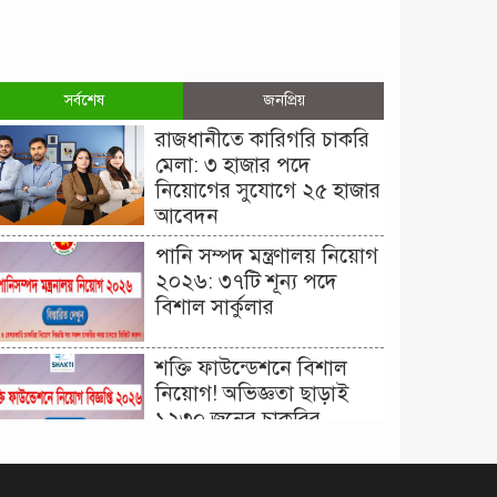
সর্বশেষ
জনপ্রিয়
রাজধানীতে কারিগরি চাকরি
মেলা: ৩ হাজার পদে
নিয়োগের সুযোগে ২৫ হাজার
আবেদন
পানি সম্পদ মন্ত্রণালয় নিয়োগ
২০২৬: ৩৭টি শূন্য পদে
বিশাল সার্কুলার
শক্তি ফাউন্ডেশনে বিশাল
নিয়োগ! অভিজ্ঞতা ছাড়াই
১২৩০ জনের চাকরির
সুযোগ।
দিনাজপুর কর অঞ্চল নিয়োগ