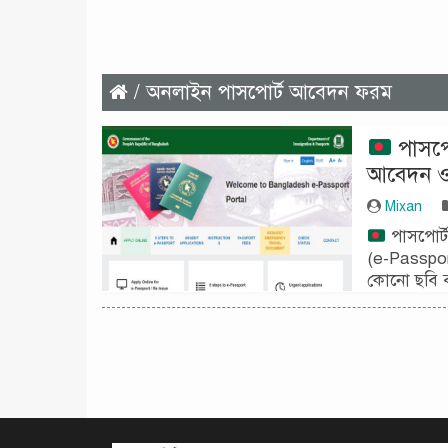
/ অনলাইন পাসপোর্ট আবেদন ফরম
পাসপো
আবেদন ও 
Mixan
পাসপোর্ট
(e-Passpor
কোনো ছবি ব