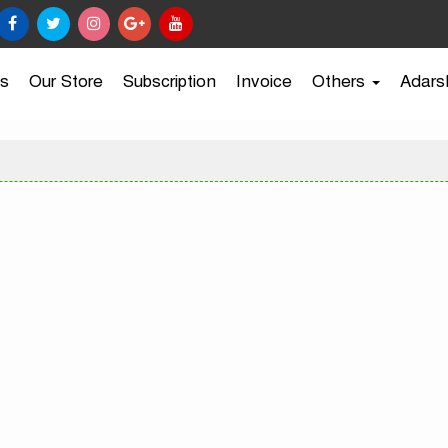
s
Our Store
Subscription
Invoice
Others
Adars