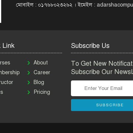
মোবাইল : ০১৭৬৮০২৩২৬২ । ইমেইল : adarshacomp
 Link
Subscribe Us
rses
About
To Get New Notificat
Subscribe Our NewsL
bership
Career
ructor
Blog
s
Pricing
SUBSCRIBE