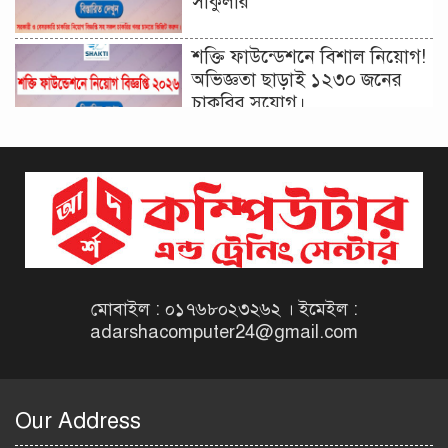
সার্কুলার
শক্তি ফাউন্ডেশনে বিশাল নিয়োগ!
অভিজ্ঞতা ছাড়াই ১২৩০ জনের
চাকরির সুযোগ।
দিনাজপুর কর অঞ্চল নিয়োগ
বিজ্ঞপ্তি ২০২৬ | Taxes Zone
Dinajpur Job Circular 2026
বেসরকারি সংস্থা সেতু (SETU)
নিয়োগ বিজ্ঞপ্তি ২০২৬ | NGO
Job Circular 2026
মোবাইল : ০১৭৬৮০২৩২৬২ । ইমেইল :
adarshacomputer24@gmail.com
বাংলাদেশ কৃষি গবেষণা
ইনস্টিটিউট নিয়োগ বিজ্ঞপ্তি
২০২৬ | BARI Job Circular
Our Address
2026