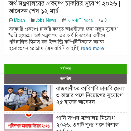
অর্থ মন্ত্রণালয়ের প্রকল্পে চাকরির সুযোগ ২০২৬ |
আবেদন শেষ ১২ মার্চ
Mixan
Jobs News
৭, অগাস্ট, ২০২৬
0
সরকারি প্রকল্পে চাকরি করতে আগ্রহীদের জন্য নতুন সুযোগ
তৈরি হয়েছে। অর্থ মন্ত্রণালয় এর অর্থ বিভাগের অধীনে
পরিচালিত স্কিলস ফর ইন্ডাস্ট্রি কম্পিটিটিভনেস অ্যান্ড
ইনোভেশন প্রোগ্রাম (এসআইসিআইপি)
read more
সর্বশেষ
জনপ্রিয়
রাজধানীতে কারিগরি চাকরি মেলা:
৩ হাজার পদে নিয়োগের সুযোগে
২৫ হাজার আবেদন
পানি সম্পদ মন্ত্রণালয় নিয়োগ
২০২৬: ৩৭টি শূন্য পদে বিশাল