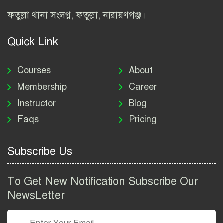
বিআইডব্লিউটিএ নিয়োগ বিজ্ঞপ্তি
ফতুল্লা থানা সংলগ্ন, ফতুল্লা, নারায়ণগঞ্জ।
২০২৬ | BIWTA Job Circular
2026
Quick Link
মাদকদ্রব্য নিয়ন্ত্রণ অধিদপ্তর
নিয়োগ বিজ্ঞপ্তি ২০২৬ | DNC
Courses
About
Job Circular 2026
Membership
Career
Instructor
Blog
পাসপোর্ট করতে কি কি লাগে
Faqs
Pricing
২০২৬ | ই-পাসপোর্ট আবেদন ও
ফি নির্দেশিকা
Subscribe Us
প্রযুক্তি প্রতিষ্ঠান বিটোপিয়াতে
নিয়োগ বিজ্ঞপ্তি ২০২৬ | Betopia
To Get New Notification Subscribe Our
Group Job Circular 2026
NewsLetter
তথ্য অধিদপ্তর নিয়োগ বিজ্ঞপ্তি
২০২৬ | PID Job Circular