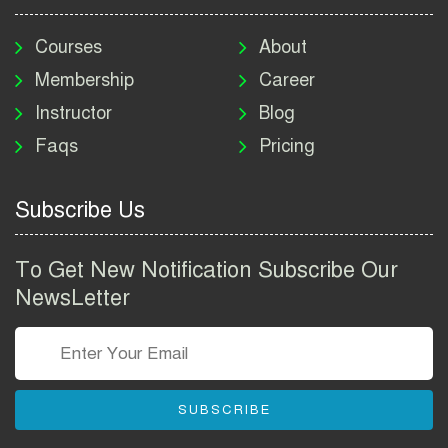
মাদকদ্রব্য নিয়ন্ত্রণ অধিদপ্তর
নিয়োগ বিজ্ঞপ্তি ২০২৬ | DNC
Courses
About
Job Circular 2026
Membership
Career
Instructor
Blog
পাসপোর্ট করতে কি কি লাগে
Faqs
Pricing
২০২৬ | ই-পাসপোর্ট আবেদন ও
ফি নির্দেশিকা
Subscribe Us
প্রযুক্তি প্রতিষ্ঠান বিটোপিয়াতে
নিয়োগ বিজ্ঞপ্তি ২০২৬ | Betopia
To Get New Notification Subscribe Our
Group Job Circular 2026
NewsLetter
তথ্য অধিদপ্তর নিয়োগ বিজ্ঞপ্তি
২০২৬ | PID Job Circular
2026
SUBSCRIBE
বাংলাদেশ পুলিশ এএসআই