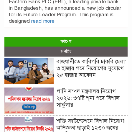
Eastern Bank PLC (EBL), a leading private bank
in Bangladesh, has announced a new job circular
for its Future Leader Program. This program is
designed
read more
সর্বশেষ
জনপ্রিয়
রাজধানীতে কারিগরি চাকরি মেলা:
৩ হাজার পদে নিয়োগের সুযোগে
২৫ হাজার আবেদন
পানি সম্পদ মন্ত্রণালয় নিয়োগ
২০২৬: ৩৭টি শূন্য পদে বিশাল
সার্কুলার
শক্তি ফাউন্ডেশনে বিশাল নিয়োগ!
অভিজ্ঞতা ছাড়াই ১২৩০ জনের