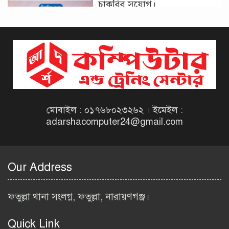
চাকরির সুযোগ।
দিনাজপুর কর অঞ্চল নিয়োগ
বিজ্ঞপ্তি ২০২৬ | Taxes Zone
Dinajpur Job Circular 2026
বেসরকারি সংস্থা সেতু (SETU)
নিয়োগ বিজ্ঞপ্তি ২০২৬ | NGO
Job Circular 2026
মোবাইল : ০১৭৬৮০২৩২৬২ । ইমেইল :
adarshacomputer24@gmail.com
বাংলাদেশ কৃষি গবেষণা
ইনস্টিটিউট নিয়োগ বিজ্ঞপ্তি
২০২৬ | BARI Job Circular
Our Address
2026
বিআইডব্লিউটিএ নিয়োগ বিজ্ঞপ্তি
ফতুল্লা থানা সংলগ্ন, ফতুল্লা, নারায়ণগঞ্জ।
২০২৬ | BIWTA Job Circular
2026
Quick Link