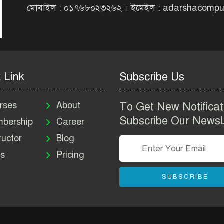
মোবাইল : ০১৭৬৮০২৩২৬২ । ইমেইল : adarshacomp
 Link
Subscribe Us
rses
About
To Get New Notificat
Subscribe Our NewsL
bership
Career
ructor
Blog
s
Pricing
SUBSCRIBE