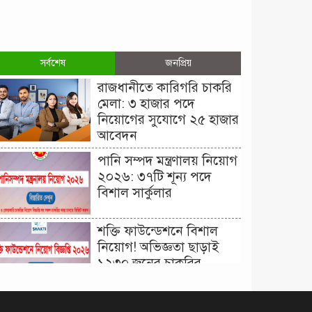
সর্বশেষ
জনপ্রিয়
রাজধানীতে কারিগরি চাকরি
মেলা: ৩ হাজার পদে
নিয়োগের সুযোগে ২৫ হাজার
আবেদন
পানি সম্পদ মন্ত্রণালয় নিয়োগ
২০২৬: ৩৭টি শূন্য পদে
বিশাল সার্কুলার
শক্তি ফাউন্ডেশনে বিশাল
নিয়োগ! অভিজ্ঞতা ছাড়াই
১২৩০ জনের চাকরির
সুযোগ।
দিনাজপুর কর অঞ্চল নিয়োগ