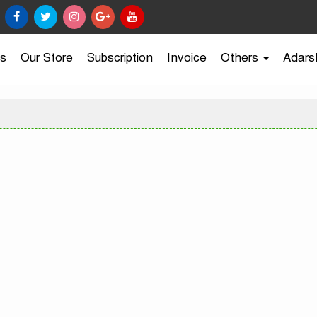
s
Our Store
Subscription
Invoice
Others
Adars