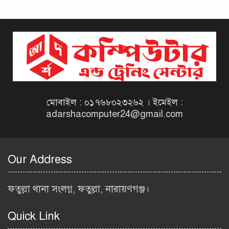
দিনাজপুর কর অঞ্চল নিয়োগ
বিজ্ঞপ্তি ২০২৬ | Taxes Zone
Dinajpur Job Circular 2026
বেসরকারি সংস্থা সেতু (SETU)
নিয়োগ বিজ্ঞপ্তি ২০২৬ | NGO
Job Circular 2026
মোবাইল : ০১৭৬৮০২৩২৬২ । ইমেইল :
adarshacomputer24@gmail.com
বাংলাদেশ কৃষি গবেষণা
ইনস্টিটিউট নিয়োগ বিজ্ঞপ্তি
২০২৬ | BARI Job Circular
Our Address
2026
বিআইডব্লিউটিএ নিয়োগ বিজ্ঞপ্তি
ফতুল্লা থানা সংলগ্ন, ফতুল্লা, নারায়ণগঞ্জ।
২০২৬ | BIWTA Job Circular
2026
Quick Link