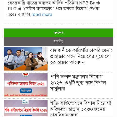
বেসরকারি খাতের অন্যতম আর্থিক প্রতিষ্ঠান NRB Bank
PLC-এ ‘সেন্টার ম্যানেজার’ পদে জনবল নিয়োগ দেওয়া
হবে। ব্যাংকিং
read more
সর্বশেষ
জনপ্রিয়
রাজধানীতে কারিগরি চাকরি মেলা:
৩ হাজার পদে নিয়োগের সুযোগে
২৫ হাজার আবেদন
পানি সম্পদ মন্ত্রণালয় নিয়োগ
২০২৬: ৩৭টি শূন্য পদে বিশাল
সার্কুলার
শক্তি ফাউন্ডেশনে বিশাল নিয়োগ!
অভিজ্ঞতা ছাড়াই ১২৩০ জনের
চাকরির সুযোগ।