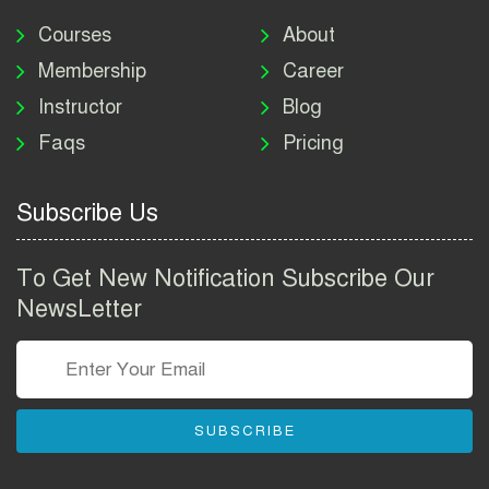
মাদকদ্রব্য নিয়ন্ত্রণ অধিদপ্তর
নিয়োগ বিজ্ঞপ্তি ২০২৬ | DNC
Courses
About
Job Circular 2026
Membership
Career
Instructor
Blog
পাসপোর্ট করতে কি কি লাগে
Faqs
Pricing
২০২৬ | ই-পাসপোর্ট আবেদন ও
ফি নির্দেশিকা
Subscribe Us
প্রযুক্তি প্রতিষ্ঠান বিটোপিয়াতে
নিয়োগ বিজ্ঞপ্তি ২০২৬ | Betopia
To Get New Notification Subscribe Our
Group Job Circular 2026
NewsLetter
তথ্য অধিদপ্তর নিয়োগ বিজ্ঞপ্তি
২০২৬ | PID Job Circular
2026
SUBSCRIBE
বাংলাদেশ পুলিশ এএসআই
নিয়োগ বিজ্ঞপ্তি ২০২৬ |