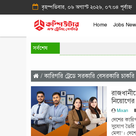
বৃহস্পতিবার, ০৬ অগাস্ট ২০২৬, ০৭:০৪ পূর্বাহ্ন
Home
Jobs New
সর্বশেষ
/ কারিগরি ট্রেডে সরকারি বেসরকারি চাকরি
রাজধানীত
নিয়োগের
Mixan
দেশের কারিগর
সুযোগ তৈরি 
মেলা’। দেশে