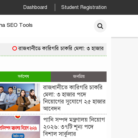
Dashboard
Student Registration
ha SEO Tools
রাজধানীতে কারিগরি চাকরি মেলা: ৩ হাজার পদে নিয়োগের স
সর্বশেষ
জনপ্রিয়
রাজধানীতে কারিগরি চাকরি
মেলা: ৩ হাজার পদে
নিয়োগের সুযোগে ২৫ হাজার
আবেদন
পানি সম্পদ মন্ত্রণালয় নিয়োগ
২০২৬: ৩৭টি শূন্য পদে
বিশাল সার্কুলার