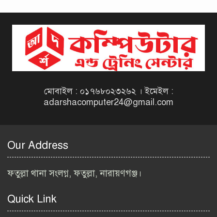
দিনাজপুর কর অঞ্চল নিয়োগ
বিজ্ঞপ্তি ২০২৬ | Taxes Zone
Dinajpur Job Circular 2026
বেসরকারি সংস্থা সেতু (SETU)
নিয়োগ বিজ্ঞপ্তি ২০২৬ | NGO
Job Circular 2026
মোবাইল : ০১৭৬৮০২৩২৬২ । ইমেইল :
adarshacomputer24@gmail.com
বাংলাদেশ কৃষি গবেষণা
ইনস্টিটিউট নিয়োগ বিজ্ঞপ্তি
২০২৬ | BARI Job Circular
Our Address
2026
বিআইডব্লিউটিএ নিয়োগ বিজ্ঞপ্তি
ফতুল্লা থানা সংলগ্ন, ফতুল্লা, নারায়ণগঞ্জ।
২০২৬ | BIWTA Job Circular
2026
Quick Link
মাদকদ্রব্য নিয়ন্ত্রণ অধিদপ্তর