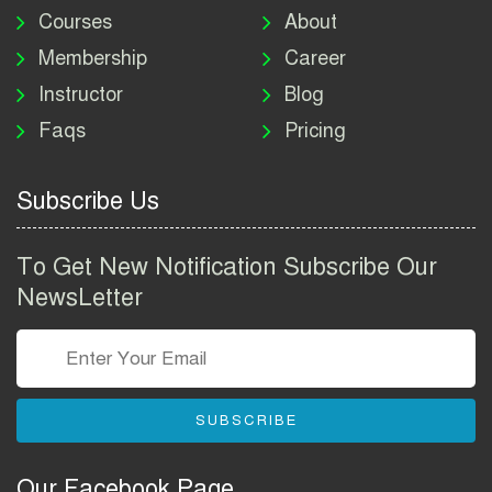
নিয়োগ বিজ্ঞপ্তি ২০২৬ | DNC
Courses
About
Job Circular 2026
Membership
Career
Instructor
Blog
পাসপোর্ট করতে কি কি লাগে
Faqs
Pricing
২০২৬ | ই-পাসপোর্ট আবেদন ও
ফি নির্দেশিকা
Subscribe Us
প্রযুক্তি প্রতিষ্ঠান বিটোপিয়াতে
নিয়োগ বিজ্ঞপ্তি ২০২৬ | Betopia
To Get New Notification Subscribe Our
Group Job Circular 2026
NewsLetter
তথ্য অধিদপ্তর নিয়োগ বিজ্ঞপ্তি
২০২৬ | PID Job Circular
2026
SUBSCRIBE
বাংলাদেশ পুলিশ এএসআই
নিয়োগ বিজ্ঞপ্তি ২০২৬ |
Our Facebook Page
Bangladesh Police ASI Job