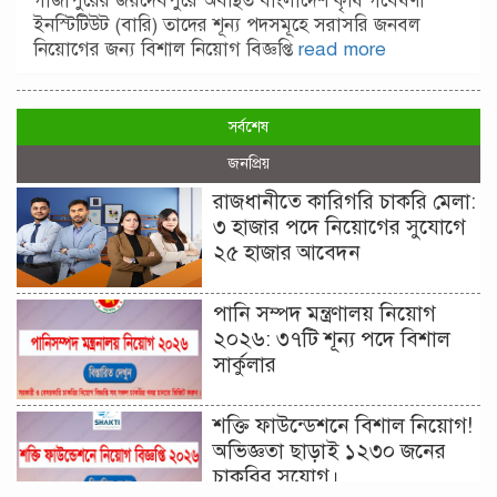
গাজীপুরের জয়দেবপুরে অবস্থিত বাংলাদেশ কৃষি গবেষণা
ইনস্টিটিউট (বারি) তাদের শূন্য পদসমূহে সরাসরি জনবল
নিয়োগের জন্য বিশাল নিয়োগ বিজ্ঞপ্তি
read more
সর্বশেষ
জনপ্রিয়
রাজধানীতে কারিগরি চাকরি মেলা:
৩ হাজার পদে নিয়োগের সুযোগে
২৫ হাজার আবেদন
পানি সম্পদ মন্ত্রণালয় নিয়োগ
২০২৬: ৩৭টি শূন্য পদে বিশাল
সার্কুলার
শক্তি ফাউন্ডেশনে বিশাল নিয়োগ!
অভিজ্ঞতা ছাড়াই ১২৩০ জনের
চাকরির সুযোগ।