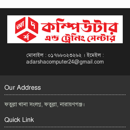
দিনাজপুর কর অঞ্চল নিয়োগ
বিজ্ঞপ্তি ২০২৬ | Taxes Zone
Dinajpur Job Circular 2026
বেসরকারি সংস্থা সেতু (SETU)
নিয়োগ বিজ্ঞপ্তি ২০২৬ | NGO
Job Circular 2026
মোবাইল : ০১৭৬৮০২৩২৬২ । ইমেইল :
adarshacomputer24@gmail.com
বাংলাদেশ কৃষি গবেষণা
ইনস্টিটিউট নিয়োগ বিজ্ঞপ্তি
২০২৬ | BARI Job Circular
Our Address
2026
বিআইডব্লিউটিএ নিয়োগ বিজ্ঞপ্তি
ফতুল্লা থানা সংলগ্ন, ফতুল্লা, নারায়ণগঞ্জ।
২০২৬ | BIWTA Job Circular
2026
Quick Link
মাদকদ্রব্য নিয়ন্ত্রণ অধিদপ্তর