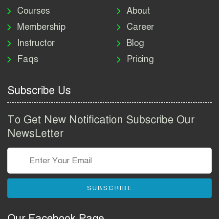
নিয়োগ বিজ্ঞপ্তি ২০২৬ | DNC
Courses
About
Job Circular 2026
Membership
Career
Instructor
Blog
পাসপোর্ট করতে কি কি লাগে
Faqs
Pricing
২০২৬ | ই-পাসপোর্ট আবেদন ও
ফি নির্দেশিকা
Subscribe Us
প্রযুক্তি প্রতিষ্ঠান বিটোপিয়াতে
নিয়োগ বিজ্ঞপ্তি ২০২৬ | Betopia
To Get New Notification Subscribe Our
Group Job Circular 2026
NewsLetter
তথ্য অধিদপ্তর নিয়োগ বিজ্ঞপ্তি
২০২৬ | PID Job Circular
2026
SUBSCRIBE
বাংলাদেশ পুলিশ এএসআই
নিয়োগ বিজ্ঞপ্তি ২০২৬ |
Our Facebook Page