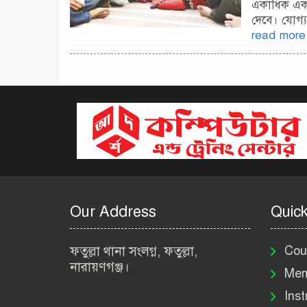
একাধিক একা
দেবে। যোগ্য
read more
Our Address
Quick
ফতুল্লা থানা সংলগ্ন, ফতুল্লা,
Cou
নারায়ণগঞ্জ।
Mem
Inst