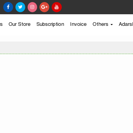
s
Our Store
Subscription
Invoice
Others
Adars