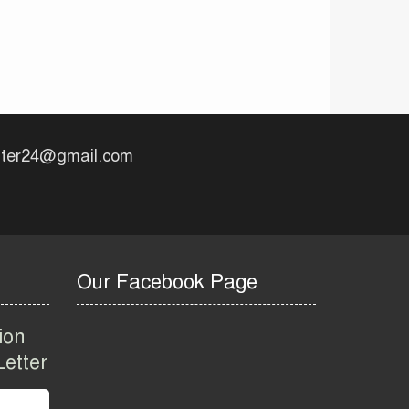
বিজ্ঞপ্তি ২০২৬ | Taxes
Zone Dinajpur Job
Circular 2026
বেসরকারি সংস্থা সেতু
(SETU) নিয়োগ বিজ্ঞপ্তি
২০২৬ | NGO Job
Circular 2026
uter24@gmail.com
বাংলাদেশ কৃষি গবেষণা
ইনস্টিটিউট নিয়োগ বিজ্ঞপ্তি
২০২৬ | BARI Job
Circular 2026
বিআইডব্লিউটিএ নিয়োগ
Our Facebook Page
বিজ্ঞপ্তি ২০২৬ | BIWTA
Job Circular 2026
ion
etter
মাদকদ্রব্য নিয়ন্ত্রণ অধিদপ্তর
নিয়োগ বিজ্ঞপ্তি ২০২৬ |