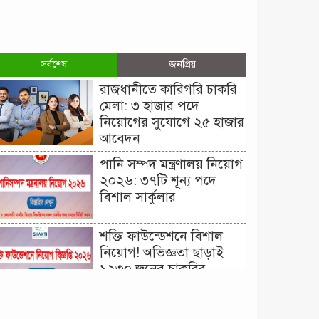
সর্বশেষ
জনপ্রিয়
রাজধানীতে কারিগরি চাকরি
মেলা: ৩ হাজার পদে
নিয়োগের সুযোগে ২৫ হাজার
আবেদন
পানি সম্পদ মন্ত্রণালয় নিয়োগ
২০২৬: ৩৭টি শূন্য পদে
বিশাল সার্কুলার
শক্তি ফাউন্ডেশনে বিশাল
নিয়োগ! অভিজ্ঞতা ছাড়াই
১২৩০ জনের চাকরির
সুযোগ।
দিনাজপুর কর অঞ্চল নিয়োগ