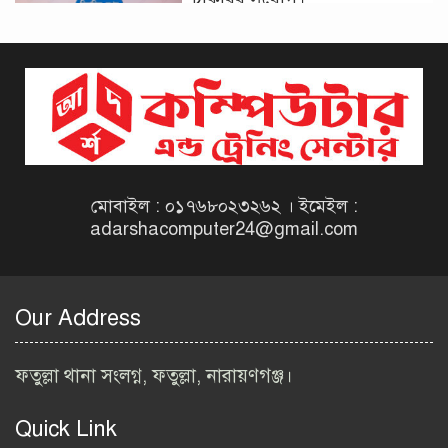
দিনাজপুর কর অঞ্চল নিয়োগ
বিজ্ঞপ্তি ২০২৬ | Taxes Zone
Dinajpur Job Circular 2026
বেসরকারি সংস্থা সেতু (SETU)
নিয়োগ বিজ্ঞপ্তি ২০২৬ | NGO
Job Circular 2026
মোবাইল : ০১৭৬৮০২৩২৬২ । ইমেইল :
adarshacomputer24@gmail.com
বাংলাদেশ কৃষি গবেষণা
ইনস্টিটিউট নিয়োগ বিজ্ঞপ্তি
২০২৬ | BARI Job Circular
Our Address
2026
বিআইডব্লিউটিএ নিয়োগ বিজ্ঞপ্তি
ফতুল্লা থানা সংলগ্ন, ফতুল্লা, নারায়ণগঞ্জ।
২০২৬ | BIWTA Job Circular
2026
Quick Link