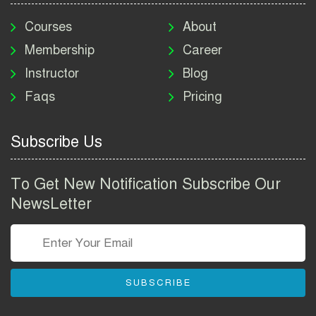
মাদকদ্রব্য নিয়ন্ত্রণ অধিদপ্তর
নিয়োগ বিজ্ঞপ্তি ২০২৬ | DNC
Courses
About
Job Circular 2026
Membership
Career
Instructor
Blog
পাসপোর্ট করতে কি কি লাগে
Faqs
Pricing
২০২৬ | ই-পাসপোর্ট আবেদন ও
ফি নির্দেশিকা
Subscribe Us
প্রযুক্তি প্রতিষ্ঠান বিটোপিয়াতে
নিয়োগ বিজ্ঞপ্তি ২০২৬ | Betopia
To Get New Notification Subscribe Our
Group Job Circular 2026
NewsLetter
তথ্য অধিদপ্তর নিয়োগ বিজ্ঞপ্তি
২০২৬ | PID Job Circular
2026
SUBSCRIBE
বাংলাদেশ পুলিশ এএসআই
নিয়োগ বিজ্ঞপ্তি ২০২৬ |