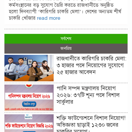
কর্মসংস্থানের বড় সুযোগ তৈরি করতে রাজধানীতে অনুষ্ঠিত
হলো দিনব্যাপী ‘কারিগরি চাকরি মেলা’। দেশের অন্যতম শীর্ষ
চাকরি খোঁজার
read more
সর্বশেষ
জনপ্রিয়
রাজধানীতে কারিগরি চাকরি মেলা:
৩ হাজার পদে নিয়োগের সুযোগে
২৫ হাজার আবেদন
পানি সম্পদ মন্ত্রণালয় নিয়োগ
২০২৬: ৩৭টি শূন্য পদে বিশাল
সার্কুলার
শক্তি ফাউন্ডেশনে বিশাল নিয়োগ!
অভিজ্ঞতা ছাড়াই ১২৩০ জনের
চাকরির সুযোগ।