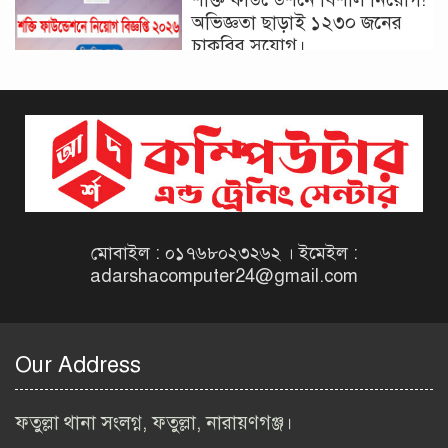
অভিজ্ঞতা ছাড়াই ১২৩০ জনের
চাকরির সুযোগ।
দিনাজপুর কর অঞ্চল নিয়োগ
বিজ্ঞপ্তি ২০২৬ | Taxes Zone
Dinajpur Job Circular 2026
বেসরকারি সংস্থা সেতু (SETU)
নিয়োগ বিজ্ঞপ্তি ২০২৬ | NGO
Job Circular 2026
মোবাইল : ০১৭৬৮০২৩২৬২ । ইমেইল :
adarshacomputer24@gmail.com
বাংলাদেশ কৃষি গবেষণা
ইনস্টিটিউট নিয়োগ বিজ্ঞপ্তি
২০২৬ | BARI Job Circular
Our Address
2026
বিআইডব্লিউটিএ নিয়োগ বিজ্ঞপ্তি
ফতুল্লা থানা সংলগ্ন, ফতুল্লা, নারায়ণগঞ্জ।
২০২৬ | BIWTA Job Circular