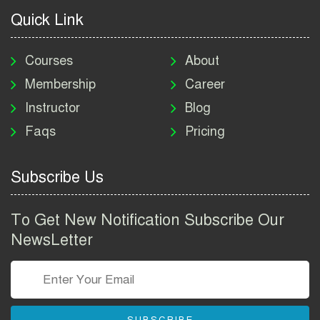
2026
Quick Link
মাদকদ্রব্য নিয়ন্ত্রণ অধিদপ্তর
নিয়োগ বিজ্ঞপ্তি ২০২৬ | DNC
Courses
About
Job Circular 2026
Membership
Career
Instructor
Blog
পাসপোর্ট করতে কি কি লাগে
Faqs
Pricing
২০২৬ | ই-পাসপোর্ট আবেদন ও
ফি নির্দেশিকা
Subscribe Us
প্রযুক্তি প্রতিষ্ঠান বিটোপিয়াতে
নিয়োগ বিজ্ঞপ্তি ২০২৬ | Betopia
To Get New Notification Subscribe Our
Group Job Circular 2026
NewsLetter
তথ্য অধিদপ্তর নিয়োগ বিজ্ঞপ্তি
২০২৬ | PID Job Circular
2026
SUBSCRIBE