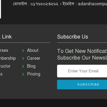
মোবাইল : ০১৭৬৮০২৩২৬২ । ইমেইল : adarshacomp
 Link
Subscribe Us
rses
About
To Get New Notificat
Subscribe Our NewsL
bership
Career
ructor
Blog
s
Pricing
SUBSCRIBE