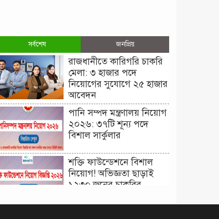
সর্বশেষ
জনপ্রিয়
রাজধানীতে কারিগরি চাকরি
মেলা: ৩ হাজার পদে
নিয়োগের সুযোগে ২৫ হাজার
আবেদন
পানি সম্পদ মন্ত্রণালয় নিয়োগ
২০২৬: ৩৭টি শূন্য পদে
বিশাল সার্কুলার
শক্তি ফাউন্ডেশনে বিশাল
নিয়োগ! অভিজ্ঞতা ছাড়াই
১২৩০ জনের চাকরির
সুযোগ।
দিনাজপুর কর অঞ্চল নিয়োগ