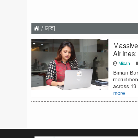
/ ঢাকা
Massive
Airlines
Mixan
Biman Bang
recruitment
across 13 
more