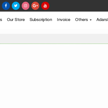
s
Our Store
Subscription
Invoice
Others
Adars