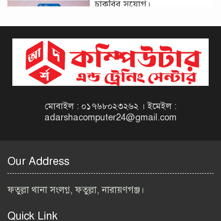
চাকরির সুযোগ।
দিনাজপুর কর অঞ্চল নিয়োগ
বিজ্ঞপ্তি ২০২৬ | Taxes Zone
Dinajpur Job Circular 2026
বেসরকারি সংস্থা সেতু (SETU)
নিয়োগ বিজ্ঞপ্তি ২০২৬ | NGO
Job Circular 2026
মোবাইল : ০১৭৬৮০২৩২৬২ । ইমেইল :
adarshacomputer24@gmail.com
বাংলাদেশ কৃষি গবেষণা
ইনস্টিটিউট নিয়োগ বিজ্ঞপ্তি
২০২৬ | BARI Job Circular
Our Address
2026
বিআইডব্লিউটিএ নিয়োগ বিজ্ঞপ্তি
ফতুল্লা থানা সংলগ্ন, ফতুল্লা, নারায়ণগঞ্জ।
২০২৬ | BIWTA Job Circular
2026
Quick Link