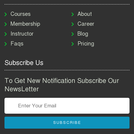
মাদকদ্রব্য নিয়ন্ত্রণ অধিদপ্তর
নিয়োগ বিজ্ঞপ্তি ২০২৬ | DNC
Courses
About
Job Circular 2026
Membership
Career
Instructor
Blog
পাসপোর্ট করতে কি কি লাগে
Faqs
Pricing
২০২৬ | ই-পাসপোর্ট আবেদন ও
ফি নির্দেশিকা
Subscribe Us
প্রযুক্তি প্রতিষ্ঠান বিটোপিয়াতে
নিয়োগ বিজ্ঞপ্তি ২০২৬ | Betopia
To Get New Notification Subscribe Our
Group Job Circular 2026
NewsLetter
তথ্য অধিদপ্তর নিয়োগ বিজ্ঞপ্তি
২০২৬ | PID Job Circular
2026
SUBSCRIBE
বাংলাদেশ পুলিশ এএসআই