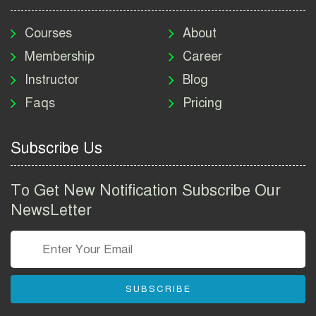
মাদকদ্রব্য নিয়ন্ত্রণ অধিদপ্তর
নিয়োগ বিজ্ঞপ্তি ২০২৬ | DNC
Courses
About
Job Circular 2026
Membership
Career
Instructor
Blog
পাসপোর্ট করতে কি কি লাগে
Faqs
Pricing
২০২৬ | ই-পাসপোর্ট আবেদন ও
ফি নির্দেশিকা
Subscribe Us
প্রযুক্তি প্রতিষ্ঠান বিটোপিয়াতে
নিয়োগ বিজ্ঞপ্তি ২০২৬ | Betopia
To Get New Notification Subscribe Our
Group Job Circular 2026
NewsLetter
তথ্য অধিদপ্তর নিয়োগ বিজ্ঞপ্তি
২০২৬ | PID Job Circular
2026
SUBSCRIBE
বাংলাদেশ পুলিশ এএসআই