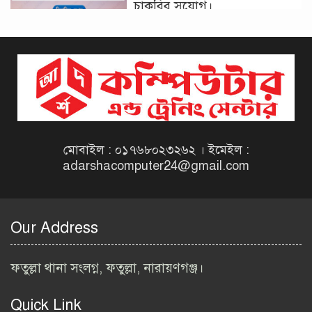
চাকরির সুযোগ।
দিনাজপুর কর অঞ্চল নিয়োগ
বিজ্ঞপ্তি ২০২৬ | Taxes Zone
Dinajpur Job Circular 2026
বেসরকারি সংস্থা সেতু (SETU)
নিয়োগ বিজ্ঞপ্তি ২০২৬ | NGO
Job Circular 2026
মোবাইল : ০১৭৬৮০২৩২৬২ । ইমেইল :
adarshacomputer24@gmail.com
বাংলাদেশ কৃষি গবেষণা
ইনস্টিটিউট নিয়োগ বিজ্ঞপ্তি
২০২৬ | BARI Job Circular
Our Address
2026
বিআইডব্লিউটিএ নিয়োগ বিজ্ঞপ্তি
ফতুল্লা থানা সংলগ্ন, ফতুল্লা, নারায়ণগঞ্জ।
২০২৬ | BIWTA Job Circular
2026
Quick Link