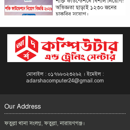
শক্তি ফাউন্ডেশনে বিশাল নিয়োগ!
অভিজ্ঞতা ছাড়াই ১২৩০ জনের
চাকরির সুযোগ।
দিনাজপুর কর অঞ্চল নিয়োগ
বিজ্ঞপ্তি ২০২৬ | Taxes Zone
Dinajpur Job Circular 2026
বেসরকারি সংস্থা সেতু (SETU)
নিয়োগ বিজ্ঞপ্তি ২০২৬ | NGO
Job Circular 2026
মোবাইল : ০১৭৬৮০২৩২৬২ । ইমেইল :
adarshacomputer24@gmail.com
বাংলাদেশ কৃষি গবেষণা
ইনস্টিটিউট নিয়োগ বিজ্ঞপ্তি
২০২৬ | BARI Job Circular
Our Address
2026
বিআইডব্লিউটিএ নিয়োগ বিজ্ঞপ্তি
ফতুল্লা থানা সংলগ্ন, ফতুল্লা, নারায়ণগঞ্জ।
২০২৬ | BIWTA Job Circular