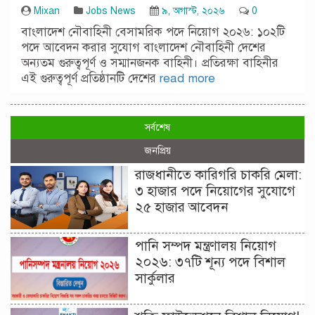
Mixan
Jobs News
৯, অগাস্ট, ২০২৬
0
বাংলাদেশ নৌবাহিনী বেসামরিক পদে নিয়োগ ২০২৬: ১০২টি
পদে আবেদন করার সুযোগ বাংলাদেশ নৌবাহিনী দেশের
অন্যতম গুরুত্বপূর্ণ ও সম্মানজনক বাহিনী। প্রতিরক্ষা বাহিনীর
এই গুরুত্বপূর্ণ প্রতিষ্ঠানটি দেশের
read more
সর্বশেষ
জনপ্রিয়
রাজধানীতে কারিগরি চাকরি মেলা:
৩ হাজার পদে নিয়োগের সুযোগে
২৫ হাজার আবেদন
পানি সম্পদ মন্ত্রণালয় নিয়োগ
২০২৬: ৩৭টি শূন্য পদে বিশাল
সার্কুলার