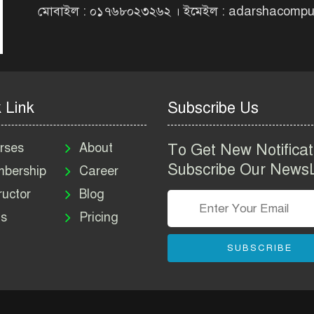
মোবাইল : ০১৭৬৮০২৩২৬২ । ইমেইল : adarshacomp
 Link
Subscribe Us
rses
About
To Get New Notificat
Subscribe Our NewsL
bership
Career
ructor
Blog
s
Pricing
SUBSCRIBE