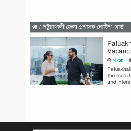
/ পটুয়াখালী জেলা প্রশাসক নোটিশ বোর্ড
Patuakha
Vacancie
Mixan
Patuakhali
the recrui
and inter