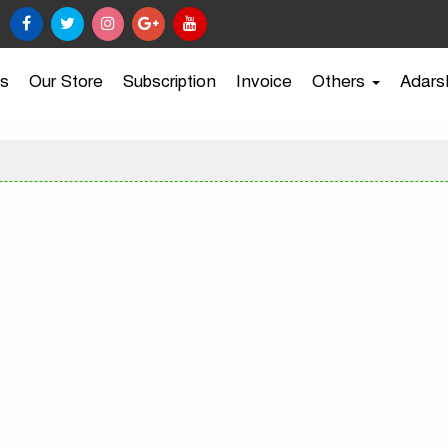
s
Our Store
Subscription
Invoice
Others
Adars