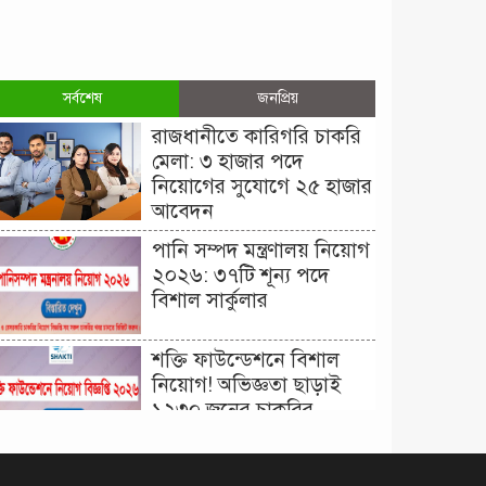
সর্বশেষ
জনপ্রিয়
রাজধানীতে কারিগরি চাকরি
মেলা: ৩ হাজার পদে
নিয়োগের সুযোগে ২৫ হাজার
আবেদন
পানি সম্পদ মন্ত্রণালয় নিয়োগ
২০২৬: ৩৭টি শূন্য পদে
বিশাল সার্কুলার
শক্তি ফাউন্ডেশনে বিশাল
নিয়োগ! অভিজ্ঞতা ছাড়াই
১২৩০ জনের চাকরির
সুযোগ।
দিনাজপুর কর অঞ্চল নিয়োগ