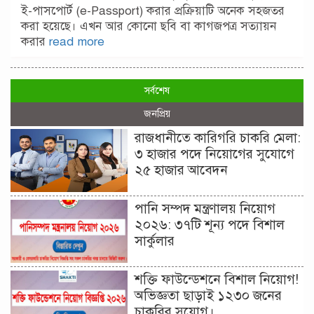
ই-পাসপোর্ট (e-Passport) করার প্রক্রিয়াটি অনেক সহজতর
করা হয়েছে। এখন আর কোনো ছবি বা কাগজপত্র সত্যায়ন
করার
read more
সর্বশেষ
জনপ্রিয়
রাজধানীতে কারিগরি চাকরি মেলা:
৩ হাজার পদে নিয়োগের সুযোগে
২৫ হাজার আবেদন
পানি সম্পদ মন্ত্রণালয় নিয়োগ
২০২৬: ৩৭টি শূন্য পদে বিশাল
সার্কুলার
শক্তি ফাউন্ডেশনে বিশাল নিয়োগ!
অভিজ্ঞতা ছাড়াই ১২৩০ জনের
চাকরির সুযোগ।