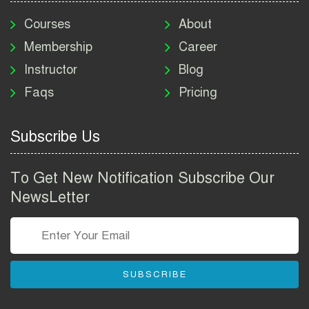
মাদকদ্রব্য নিয়ন্ত্রণ অধিদপ্তর
নিয়োগ বিজ্ঞপ্তি ২০২৬ | DNC
Courses
About
Job Circular 2026
Membership
Career
Instructor
Blog
পাসপোর্ট করতে কি কি লাগে
Faqs
Pricing
২০২৬ | ই-পাসপোর্ট আবেদন ও
ফি নির্দেশিকা
Subscribe Us
প্রযুক্তি প্রতিষ্ঠান বিটোপিয়াতে
নিয়োগ বিজ্ঞপ্তি ২০২৬ | Betopia
To Get New Notification Subscribe Our
Group Job Circular 2026
NewsLetter
তথ্য অধিদপ্তর নিয়োগ বিজ্ঞপ্তি
২০২৬ | PID Job Circular
2026
SUBSCRIBE
বাংলাদেশ পুলিশ এএসআই
নিয়োগ বিজ্ঞপ্তি ২০২৬ |