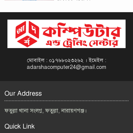
দিনাজপুর কর অঞ্চল নিয়োগ
বিজ্ঞপ্তি ২০২৬ | Taxes Zone
Dinajpur Job Circular 2026
বেসরকারি সংস্থা সেতু (SETU)
নিয়োগ বিজ্ঞপ্তি ২০২৬ | NGO
Job Circular 2026
মোবাইল : ০১৭৬৮০২৩২৬২ । ইমেইল :
adarshacomputer24@gmail.com
বাংলাদেশ কৃষি গবেষণা
ইনস্টিটিউট নিয়োগ বিজ্ঞপ্তি
২০২৬ | BARI Job Circular
Our Address
2026
বিআইডব্লিউটিএ নিয়োগ বিজ্ঞপ্তি
ফতুল্লা থানা সংলগ্ন, ফতুল্লা, নারায়ণগঞ্জ।
২০২৬ | BIWTA Job Circular
2026
Quick Link