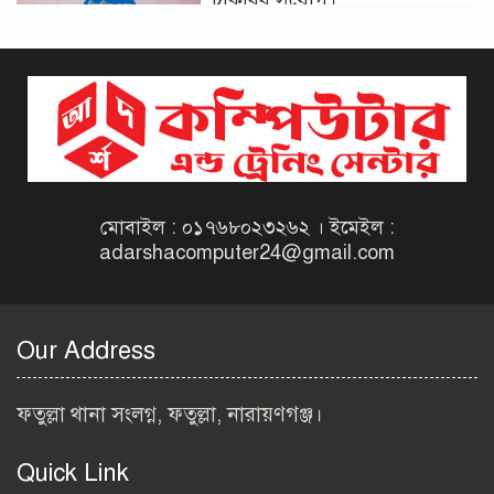
দিনাজপুর কর অঞ্চল নিয়োগ
বিজ্ঞপ্তি ২০২৬ | Taxes Zone
Dinajpur Job Circular 2026
বেসরকারি সংস্থা সেতু (SETU)
নিয়োগ বিজ্ঞপ্তি ২০২৬ | NGO
Job Circular 2026
মোবাইল : ০১৭৬৮০২৩২৬২ । ইমেইল :
adarshacomputer24@gmail.com
বাংলাদেশ কৃষি গবেষণা
ইনস্টিটিউট নিয়োগ বিজ্ঞপ্তি
২০২৬ | BARI Job Circular
Our Address
2026
বিআইডব্লিউটিএ নিয়োগ বিজ্ঞপ্তি
ফতুল্লা থানা সংলগ্ন, ফতুল্লা, নারায়ণগঞ্জ।
২০২৬ | BIWTA Job Circular
2026
Quick Link