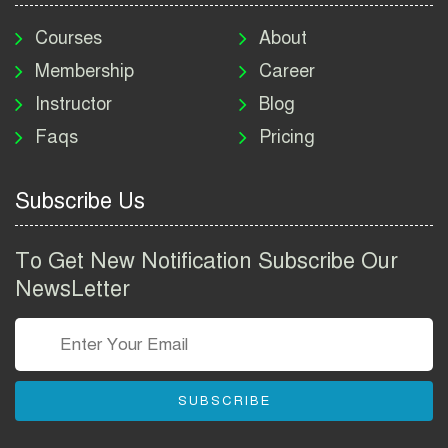
মাদকদ্রব্য নিয়ন্ত্রণ অধিদপ্তর
নিয়োগ বিজ্ঞপ্তি ২০২৬ | DNC
Courses
About
Job Circular 2026
Membership
Career
Instructor
Blog
পাসপোর্ট করতে কি কি লাগে
Faqs
Pricing
২০২৬ | ই-পাসপোর্ট আবেদন ও
ফি নির্দেশিকা
Subscribe Us
প্রযুক্তি প্রতিষ্ঠান বিটোপিয়াতে
নিয়োগ বিজ্ঞপ্তি ২০২৬ | Betopia
To Get New Notification Subscribe Our
Group Job Circular 2026
NewsLetter
তথ্য অধিদপ্তর নিয়োগ বিজ্ঞপ্তি
২০২৬ | PID Job Circular
2026
SUBSCRIBE
বাংলাদেশ পুলিশ এএসআই
নিয়োগ বিজ্ঞপ্তি ২০২৬ |