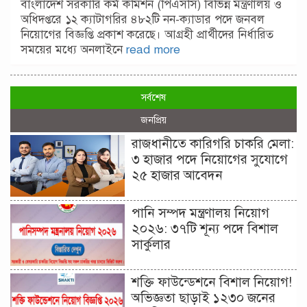
বাংলাদেশ সরকারি কর্ম কমিশন (পিএসসি) বিভিন্ন মন্ত্রণালয় ও
অধিদপ্তরে ১২ ক্যাটাগরির ৪৮২টি নন-ক্যাডার পদে জনবল
নিয়োগের বিজ্ঞপ্তি প্রকাশ করেছে। আগ্রহী প্রার্থীদের নির্ধারিত
সময়ের মধ্যে অনলাইনে
read more
সর্বশেষ
জনপ্রিয়
রাজধানীতে কারিগরি চাকরি মেলা:
৩ হাজার পদে নিয়োগের সুযোগে
২৫ হাজার আবেদন
পানি সম্পদ মন্ত্রণালয় নিয়োগ
২০২৬: ৩৭টি শূন্য পদে বিশাল
সার্কুলার
শক্তি ফাউন্ডেশনে বিশাল নিয়োগ!
অভিজ্ঞতা ছাড়াই ১২৩০ জনের