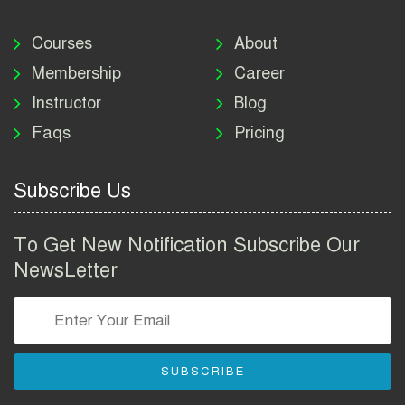
মাদকদ্রব্য নিয়ন্ত্রণ অধিদপ্তর
নিয়োগ বিজ্ঞপ্তি ২০২৬ | DNC
Courses
About
Job Circular 2026
Membership
Career
Instructor
Blog
পাসপোর্ট করতে কি কি লাগে
Faqs
Pricing
২০২৬ | ই-পাসপোর্ট আবেদন ও
ফি নির্দেশিকা
Subscribe Us
প্রযুক্তি প্রতিষ্ঠান বিটোপিয়াতে
নিয়োগ বিজ্ঞপ্তি ২০২৬ | Betopia
To Get New Notification Subscribe Our
Group Job Circular 2026
NewsLetter
তথ্য অধিদপ্তর নিয়োগ বিজ্ঞপ্তি
২০২৬ | PID Job Circular
2026
SUBSCRIBE
বাংলাদেশ পুলিশ এএসআই