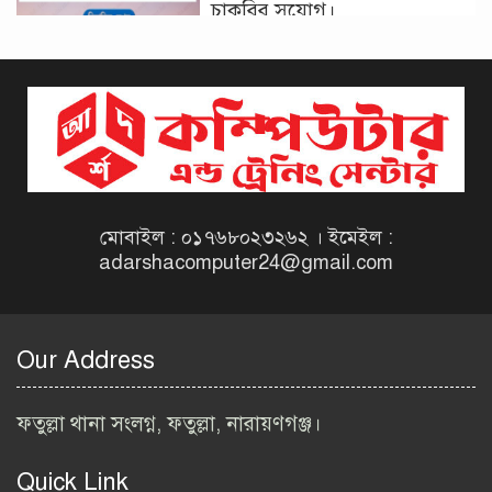
চাকরির সুযোগ।
দিনাজপুর কর অঞ্চল নিয়োগ
বিজ্ঞপ্তি ২০২৬ | Taxes Zone
Dinajpur Job Circular 2026
বেসরকারি সংস্থা সেতু (SETU)
নিয়োগ বিজ্ঞপ্তি ২০২৬ | NGO
Job Circular 2026
মোবাইল : ০১৭৬৮০২৩২৬২ । ইমেইল :
adarshacomputer24@gmail.com
বাংলাদেশ কৃষি গবেষণা
ইনস্টিটিউট নিয়োগ বিজ্ঞপ্তি
২০২৬ | BARI Job Circular
Our Address
2026
বিআইডব্লিউটিএ নিয়োগ বিজ্ঞপ্তি
ফতুল্লা থানা সংলগ্ন, ফতুল্লা, নারায়ণগঞ্জ।
২০২৬ | BIWTA Job Circular
2026
Quick Link