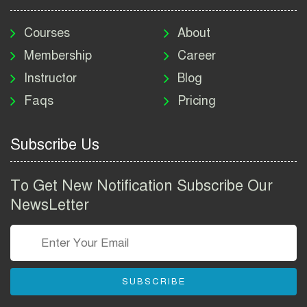
মাদকদ্রব্য নিয়ন্ত্রণ অধিদপ্তর
নিয়োগ বিজ্ঞপ্তি ২০২৬ | DNC
Courses
About
Job Circular 2026
Membership
Career
Instructor
Blog
পাসপোর্ট করতে কি কি লাগে
Faqs
Pricing
২০২৬ | ই-পাসপোর্ট আবেদন ও
ফি নির্দেশিকা
Subscribe Us
প্রযুক্তি প্রতিষ্ঠান বিটোপিয়াতে
নিয়োগ বিজ্ঞপ্তি ২০২৬ | Betopia
To Get New Notification Subscribe Our
Group Job Circular 2026
NewsLetter
তথ্য অধিদপ্তর নিয়োগ বিজ্ঞপ্তি
২০২৬ | PID Job Circular
2026
SUBSCRIBE
বাংলাদেশ পুলিশ এএসআই