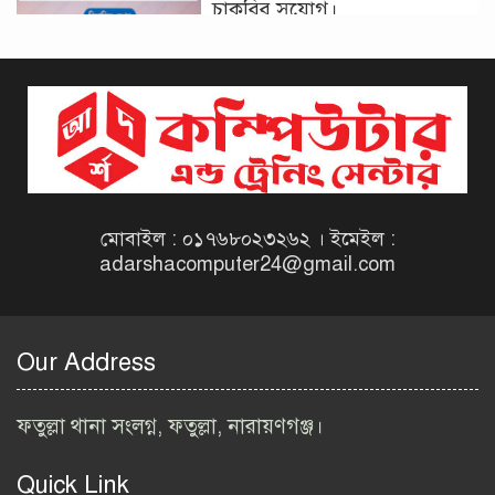
চাকরির সুযোগ।
দিনাজপুর কর অঞ্চল নিয়োগ
বিজ্ঞপ্তি ২০২৬ | Taxes Zone
Dinajpur Job Circular 2026
বেসরকারি সংস্থা সেতু (SETU)
নিয়োগ বিজ্ঞপ্তি ২০২৬ | NGO
Job Circular 2026
মোবাইল : ০১৭৬৮০২৩২৬২ । ইমেইল :
adarshacomputer24@gmail.com
বাংলাদেশ কৃষি গবেষণা
ইনস্টিটিউট নিয়োগ বিজ্ঞপ্তি
২০২৬ | BARI Job Circular
Our Address
2026
বিআইডব্লিউটিএ নিয়োগ বিজ্ঞপ্তি
ফতুল্লা থানা সংলগ্ন, ফতুল্লা, নারায়ণগঞ্জ।
২০২৬ | BIWTA Job Circular
2026
Quick Link