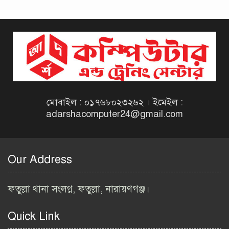
দিনাজপুর কর অঞ্চল নিয়োগ
বিজ্ঞপ্তি ২০২৬ | Taxes Zone
Dinajpur Job Circular 2026
বেসরকারি সংস্থা সেতু (SETU)
নিয়োগ বিজ্ঞপ্তি ২০২৬ | NGO
Job Circular 2026
মোবাইল : ০১৭৬৮০২৩২৬২ । ইমেইল :
adarshacomputer24@gmail.com
বাংলাদেশ কৃষি গবেষণা
ইনস্টিটিউট নিয়োগ বিজ্ঞপ্তি
২০২৬ | BARI Job Circular
Our Address
2026
বিআইডব্লিউটিএ নিয়োগ বিজ্ঞপ্তি
ফতুল্লা থানা সংলগ্ন, ফতুল্লা, নারায়ণগঞ্জ।
২০২৬ | BIWTA Job Circular
2026
Quick Link