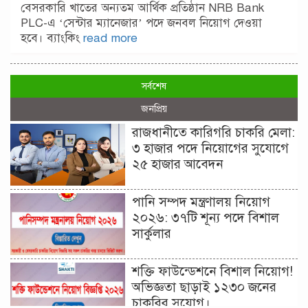
বেসরকারি খাতের অন্যতম আর্থিক প্রতিষ্ঠান NRB Bank
PLC-এ ‘সেন্টার ম্যানেজার’ পদে জনবল নিয়োগ দেওয়া
হবে। ব্যাংকিং
read more
সর্বশেষ
জনপ্রিয়
রাজধানীতে কারিগরি চাকরি মেলা:
৩ হাজার পদে নিয়োগের সুযোগে
২৫ হাজার আবেদন
পানি সম্পদ মন্ত্রণালয় নিয়োগ
২০২৬: ৩৭টি শূন্য পদে বিশাল
সার্কুলার
শক্তি ফাউন্ডেশনে বিশাল নিয়োগ!
অভিজ্ঞতা ছাড়াই ১২৩০ জনের
চাকরির সুযোগ।