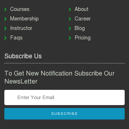
মাদকদ্রব্য নিয়ন্ত্রণ অধিদপ্তর
নিয়োগ বিজ্ঞপ্তি ২০২৬ | DNC
Courses
About
Job Circular 2026
Membership
Career
Instructor
Blog
পাসপোর্ট করতে কি কি লাগে
Faqs
Pricing
২০২৬ | ই-পাসপোর্ট আবেদন ও
ফি নির্দেশিকা
Subscribe Us
প্রযুক্তি প্রতিষ্ঠান বিটোপিয়াতে
নিয়োগ বিজ্ঞপ্তি ২০২৬ | Betopia
To Get New Notification Subscribe Our
Group Job Circular 2026
NewsLetter
তথ্য অধিদপ্তর নিয়োগ বিজ্ঞপ্তি
২০২৬ | PID Job Circular
2026
SUBSCRIBE
বাংলাদেশ পুলিশ এএসআই
নিয়োগ বিজ্ঞপ্তি ২০২৬ |