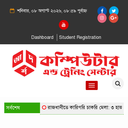
শনিবার, ০৮ অগাস্ট ২০২৬, ০৮:৫৯ পূর্বাহ্ন
Dashboard
Student Registration
Toggle
navigation
সর্বশেষ
রাজধানীতে কারিগরি চাকরি মেলা: ৩ হাজার