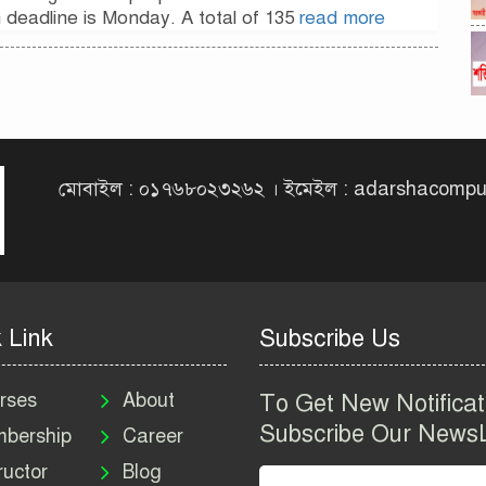
n deadline is Monday. A total of 135
read more
মোবাইল : ০১৭৬৮০২৩২৬২ । ইমেইল : adarshacomp
 Link
Subscribe Us
rses
About
To Get New Notificat
Subscribe Our NewsL
bership
Career
ructor
Blog