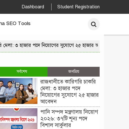
Dashboard
Student Registration
ha SEO Tools
 মেলা: ৩ হাজার পদে নিয়োগের সুযোগে ২৫ হাজার আবেদন
পানি সম্
সর্বশেষ
জনপ্রিয়
রাজধানীতে কারিগরি চাকরি
মেলা: ৩ হাজার পদে
নিয়োগের সুযোগে ২৫ হাজার
আবেদন
পানি সম্পদ মন্ত্রণালয় নিয়োগ
২০২৬: ৩৭টি শূন্য পদে
বিশাল সার্কুলার