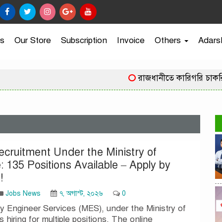
s
Our Store
Subscription
Invoice
Others
Adars
রাজধানীতে কারিগরি চাকরি
ecruitment Under the Ministry of
 135 Positions Available – Apply by
!
Jobs News
৭, অগাস্ট, ২০২৬
0
ry Engineer Services (MES), under the Ministry of
 hiring for multiple positions. The online