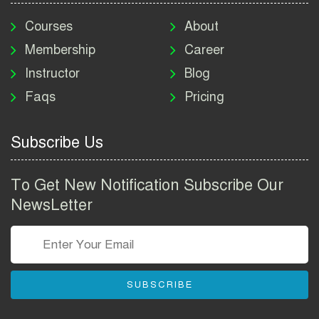
মাদকদ্রব্য নিয়ন্ত্রণ অধিদপ্তর
নিয়োগ বিজ্ঞপ্তি ২০২৬ | DNC
Courses
About
Job Circular 2026
Membership
Career
Instructor
Blog
পাসপোর্ট করতে কি কি লাগে
Faqs
Pricing
২০২৬ | ই-পাসপোর্ট আবেদন ও
ফি নির্দেশিকা
Subscribe Us
প্রযুক্তি প্রতিষ্ঠান বিটোপিয়াতে
নিয়োগ বিজ্ঞপ্তি ২০২৬ | Betopia
To Get New Notification Subscribe Our
Group Job Circular 2026
NewsLetter
তথ্য অধিদপ্তর নিয়োগ বিজ্ঞপ্তি
২০২৬ | PID Job Circular
2026
SUBSCRIBE
বাংলাদেশ পুলিশ এএসআই
নিয়োগ বিজ্ঞপ্তি ২০২৬ |