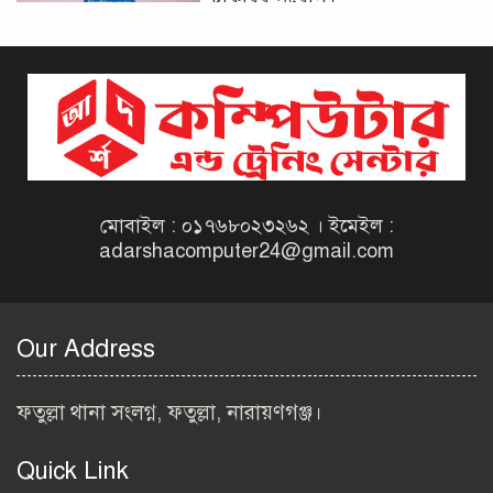
দিনাজপুর কর অঞ্চল নিয়োগ
বিজ্ঞপ্তি ২০২৬ | Taxes Zone
Dinajpur Job Circular 2026
বেসরকারি সংস্থা সেতু (SETU)
নিয়োগ বিজ্ঞপ্তি ২০২৬ | NGO
Job Circular 2026
মোবাইল : ০১৭৬৮০২৩২৬২ । ইমেইল :
adarshacomputer24@gmail.com
বাংলাদেশ কৃষি গবেষণা
ইনস্টিটিউট নিয়োগ বিজ্ঞপ্তি
২০২৬ | BARI Job Circular
Our Address
2026
বিআইডব্লিউটিএ নিয়োগ বিজ্ঞপ্তি
ফতুল্লা থানা সংলগ্ন, ফতুল্লা, নারায়ণগঞ্জ।
২০২৬ | BIWTA Job Circular
2026
Quick Link