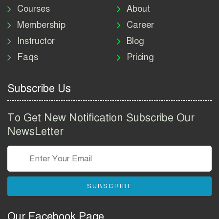
নিয়োগ বিজ্ঞপ্তি ২০২৬ | DNC
Courses
About
Job Circular 2026
Membership
Career
Instructor
Blog
পাসপোর্ট করতে কি কি লাগে
Faqs
Pricing
২০২৬ | ই-পাসপোর্ট আবেদন ও
ফি নির্দেশিকা
Subscribe Us
প্রযুক্তি প্রতিষ্ঠান বিটোপিয়াতে
নিয়োগ বিজ্ঞপ্তি ২০২৬ | Betopia
To Get New Notification Subscribe Our
Group Job Circular 2026
NewsLetter
তথ্য অধিদপ্তর নিয়োগ বিজ্ঞপ্তি
২০২৬ | PID Job Circular
2026
SUBSCRIBE
বাংলাদেশ পুলিশ এএসআই
নিয়োগ বিজ্ঞপ্তি ২০২৬ |
Our Facebook Page
Bangladesh Police ASI Job