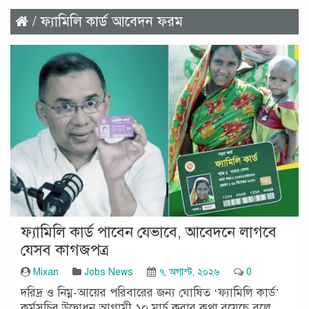
/ ফ্যামিলি কার্ড আবেদন ফরম
ফ্যামিলি কার্ড পাবেন যেভাবে, আবেদনে লাগবে
যেসব কাগজপত্র
Mixan
Jobs News
৭, অগাস্ট, ২০২৬
0
দরিদ্র ও নিম্ন-আয়ের পরিবারের জন্য ঘোষিত ‘ফ্যামিলি কার্ড’
কর্মসূচির উদ্বোধন আগামী ১০ মার্চ করার কথা রয়েছে বলে