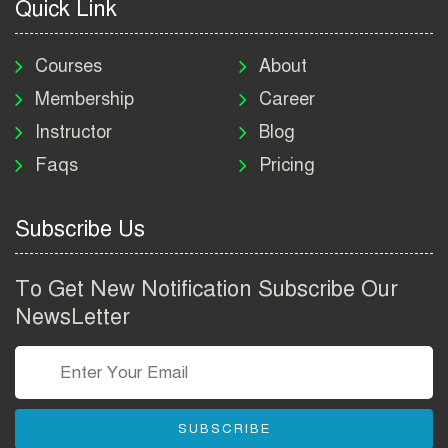
Quick Link
মাদকদ্রব্য নিয়ন্ত্রণ অধিদপ্তর
নিয়োগ বিজ্ঞপ্তি ২০২৬ | DNC
Courses
About
Job Circular 2026
Membership
Career
Instructor
Blog
পাসপোর্ট করতে কি কি লাগে
Faqs
Pricing
২০২৬ | ই-পাসপোর্ট আবেদন ও
ফি নির্দেশিকা
Subscribe Us
প্রযুক্তি প্রতিষ্ঠান বিটোপিয়াতে
নিয়োগ বিজ্ঞপ্তি ২০২৬ | Betopia
To Get New Notification Subscribe Our
Group Job Circular 2026
NewsLetter
তথ্য অধিদপ্তর নিয়োগ বিজ্ঞপ্তি
২০২৬ | PID Job Circular
2026
SUBSCRIBE
বাংলাদেশ পুলিশ এএসআই