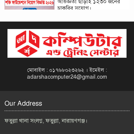
অভিজ্ঞতা ছাড়াই ১২৩০ জনের
চাকরির সুযোগ।
দিনাজপুর কর অঞ্চল নিয়োগ
বিজ্ঞপ্তি ২০২৬ | Taxes Zone
Dinajpur Job Circular 2026
বেসরকারি সংস্থা সেতু (SETU)
নিয়োগ বিজ্ঞপ্তি ২০২৬ | NGO
Job Circular 2026
মোবাইল : ০১৭৬৮০২৩২৬২ । ইমেইল :
adarshacomputer24@gmail.com
বাংলাদেশ কৃষি গবেষণা
ইনস্টিটিউট নিয়োগ বিজ্ঞপ্তি
২০২৬ | BARI Job Circular
Our Address
2026
বিআইডব্লিউটিএ নিয়োগ বিজ্ঞপ্তি
ফতুল্লা থানা সংলগ্ন, ফতুল্লা, নারায়ণগঞ্জ।
২০২৬ | BIWTA Job Circular
2026