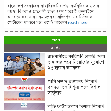
বাংলাদেশ সরকারের সামাজিক নিরাপত্তা কর্মসূচির আওতায়
বয়স্ক, বিধবা ও প্রতিবন্ধী ভাতা এখন সহজেই অনলাইনে
আবেদন করা যায়। সমাজসেবা অধিদপ্তর–এর ডিজিটাল
পোর্টালের মাধ্যমে ঘরে বসেই আবেদন
read more
সর্বশেষ
জনপ্রিয়
রাজধানীতে কারিগরি চাকরি মেলা:
৩ হাজার পদে নিয়োগের সুযোগে
২৫ হাজার আবেদন
পানি সম্পদ মন্ত্রণালয় নিয়োগ
২০২৬: ৩৭টি শূন্য পদে বিশাল
সার্কুলার
শক্তি ফাউন্ডেশনে বিশাল নিয়োগ!