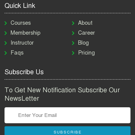
Quick Link
মাদকদ্রব্য নিয়ন্ত্রণ অধিদপ্তর
নিয়োগ বিজ্ঞপ্তি ২০২৬ | DNC
Courses
About
Job Circular 2026
Membership
Career
Instructor
Blog
পাসপোর্ট করতে কি কি লাগে
Faqs
Pricing
২০২৬ | ই-পাসপোর্ট আবেদন ও
ফি নির্দেশিকা
Subscribe Us
প্রযুক্তি প্রতিষ্ঠান বিটোপিয়াতে
নিয়োগ বিজ্ঞপ্তি ২০২৬ | Betopia
To Get New Notification Subscribe Our
Group Job Circular 2026
NewsLetter
তথ্য অধিদপ্তর নিয়োগ বিজ্ঞপ্তি
২০২৬ | PID Job Circular
2026
SUBSCRIBE