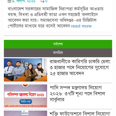
৯, অগাস্ট, ২০২৬
0
বাংলাদেশ সরকারের সামাজিক নিরাপত্তা কর্মসূচির আওতায়
বয়স্ক, বিধবা ও প্রতিবন্ধী ভাতা এখন সহজেই অনলাইনে
আবেদন করা যায়। সমাজসেবা অধিদপ্তর–এর ডিজিটাল
পোর্টালের মাধ্যমে ঘরে বসেই আবেদন
read more
সর্বশেষ
জনপ্রিয়
রাজধানীতে কারিগরি চাকরি মেলা:
৩ হাজার পদে নিয়োগের সুযোগে
২৫ হাজার আবেদন
পানি সম্পদ মন্ত্রণালয় নিয়োগ
২০২৬: ৩৭টি শূন্য পদে বিশাল
সার্কুলার
শক্তি ফাউন্ডেশনে বিশাল নিয়োগ!