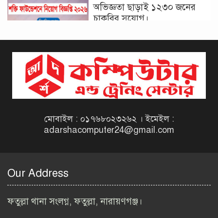
অভিজ্ঞতা ছাড়াই ১২৩০ জনের
চাকরির সুযোগ।
দিনাজপুর কর অঞ্চল নিয়োগ
বিজ্ঞপ্তি ২০২৬ | Taxes Zone
Dinajpur Job Circular 2026
বেসরকারি সংস্থা সেতু (SETU)
নিয়োগ বিজ্ঞপ্তি ২০২৬ | NGO
Job Circular 2026
মোবাইল : ০১৭৬৮০২৩২৬২ । ইমেইল :
adarshacomputer24@gmail.com
বাংলাদেশ কৃষি গবেষণা
ইনস্টিটিউট নিয়োগ বিজ্ঞপ্তি
২০২৬ | BARI Job Circular
Our Address
2026
বিআইডব্লিউটিএ নিয়োগ বিজ্ঞপ্তি
ফতুল্লা থানা সংলগ্ন, ফতুল্লা, নারায়ণগঞ্জ।
২০২৬ | BIWTA Job Circular
2026