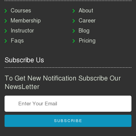
মাদকদ্রব্য নিয়ন্ত্রণ অধিদপ্তর
নিয়োগ বিজ্ঞপ্তি ২০২৬ | DNC
Courses
About
Job Circular 2026
Membership
Career
Instructor
Blog
পাসপোর্ট করতে কি কি লাগে
Faqs
Pricing
২০২৬ | ই-পাসপোর্ট আবেদন ও
ফি নির্দেশিকা
Subscribe Us
প্রযুক্তি প্রতিষ্ঠান বিটোপিয়াতে
নিয়োগ বিজ্ঞপ্তি ২০২৬ | Betopia
To Get New Notification Subscribe Our
Group Job Circular 2026
NewsLetter
তথ্য অধিদপ্তর নিয়োগ বিজ্ঞপ্তি
২০২৬ | PID Job Circular
2026
SUBSCRIBE
বাংলাদেশ পুলিশ এএসআই
নিয়োগ বিজ্ঞপ্তি ২০২৬ |