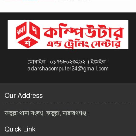
দিনাজপুর কর অঞ্চল নিয়োগ
বিজ্ঞপ্তি ২০২৬ | Taxes Zone
Dinajpur Job Circular 2026
বেসরকারি সংস্থা সেতু (SETU)
নিয়োগ বিজ্ঞপ্তি ২০২৬ | NGO
Job Circular 2026
মোবাইল : ০১৭৬৮০২৩২৬২ । ইমেইল :
adarshacomputer24@gmail.com
বাংলাদেশ কৃষি গবেষণা
ইনস্টিটিউট নিয়োগ বিজ্ঞপ্তি
২০২৬ | BARI Job Circular
Our Address
2026
বিআইডব্লিউটিএ নিয়োগ বিজ্ঞপ্তি
ফতুল্লা থানা সংলগ্ন, ফতুল্লা, নারায়ণগঞ্জ।
২০২৬ | BIWTA Job Circular
2026
Quick Link