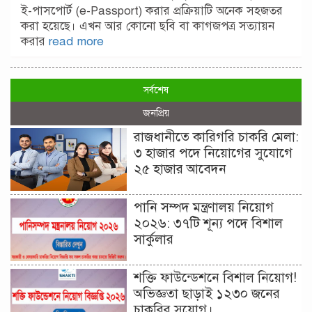
ই-পাসপোর্ট (e-Passport) করার প্রক্রিয়াটি অনেক সহজতর
করা হয়েছে। এখন আর কোনো ছবি বা কাগজপত্র সত্যায়ন
করার
read more
সর্বশেষ
জনপ্রিয়
রাজধানীতে কারিগরি চাকরি মেলা:
৩ হাজার পদে নিয়োগের সুযোগে
২৫ হাজার আবেদন
পানি সম্পদ মন্ত্রণালয় নিয়োগ
২০২৬: ৩৭টি শূন্য পদে বিশাল
সার্কুলার
শক্তি ফাউন্ডেশনে বিশাল নিয়োগ!
অভিজ্ঞতা ছাড়াই ১২৩০ জনের
চাকরির সুযোগ।