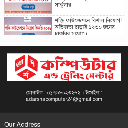
সার্কুলার
শক্তি ফাউন্ডেশনে বিশাল নিয়োগ!
অভিজ্ঞতা ছাড়াই ১২৩০ জনের
চাকরির সুযোগ।
দিনাজপুর কর অঞ্চল নিয়োগ
বিজ্ঞপ্তি ২০২৬ | Taxes Zone
Dinajpur Job Circular 2026
বেসরকারি সংস্থা সেতু (SETU)
নিয়োগ বিজ্ঞপ্তি ২০২৬ | NGO
Job Circular 2026
মোবাইল : ০১৭৬৮০২৩২৬২ । ইমেইল :
adarshacomputer24@gmail.com
বাংলাদেশ কৃষি গবেষণা
ইনস্টিটিউট নিয়োগ বিজ্ঞপ্তি
২০২৬ | BARI Job Circular
Our Address
2026