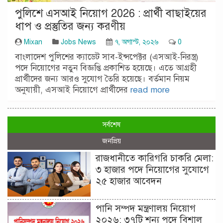
পুলিশে এসআই নিয়োগ 2026 : প্রার্থী বাছাইয়ের
ধাপ ও প্রস্তুতির জন্য করণীয়
Mixan
Jobs News
৭, অগাস্ট, ২০২৬
0
বাংলাদেশ পুলিশের ক্যাডেট সাব-ইন্সপেক্টর (এসআই-নিরস্ত্র)
পদে নিয়োগের নতুন বিজ্ঞপ্তি প্রকাশিত হয়েছে। এতে আগ্রহী
প্রার্থীদের জন্য আরও সুযোগ তৈরি হয়েছে। বর্তমান নিয়ম
অনুযায়ী, এসআই নিয়োগে প্রার্থীদের
read more
সর্বশেষ
জনপ্রিয়
রাজধানীতে কারিগরি চাকরি মেলা:
৩ হাজার পদে নিয়োগের সুযোগে
২৫ হাজার আবেদন
পানি সম্পদ মন্ত্রণালয় নিয়োগ
২০২৬: ৩৭টি শূন্য পদে বিশাল