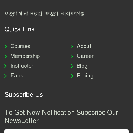
বিআইডব্লিউটিএ নিয়োগ বিজ্ঞপ্তি
ফতুল্লা থানা সংলগ্ন, ফতুল্লা, নারায়ণগঞ্জ।
২০২৬ | BIWTA Job Circular
2026
Quick Link
মাদকদ্রব্য নিয়ন্ত্রণ অধিদপ্তর
নিয়োগ বিজ্ঞপ্তি ২০২৬ | DNC
Courses
About
Job Circular 2026
Membership
Career
Instructor
Blog
পাসপোর্ট করতে কি কি লাগে
Faqs
Pricing
২০২৬ | ই-পাসপোর্ট আবেদন ও
ফি নির্দেশিকা
Subscribe Us
প্রযুক্তি প্রতিষ্ঠান বিটোপিয়াতে
নিয়োগ বিজ্ঞপ্তি ২০২৬ | Betopia
To Get New Notification Subscribe Our
Group Job Circular 2026
NewsLetter
তথ্য অধিদপ্তর নিয়োগ বিজ্ঞপ্তি