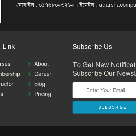
মোবাইল : ০১৭৬৮০২৩২৬২ । ইমেইল : adarshacomp
 Link
Subscribe Us
rses
About
To Get New Notificat
Subscribe Our NewsL
bership
Career
ructor
Blog
s
Pricing
SUBSCRIBE