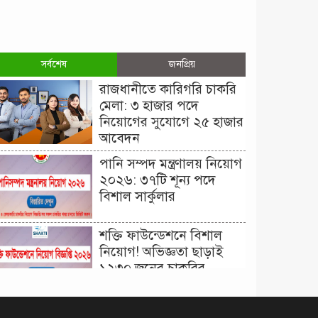
সর্বশেষ
জনপ্রিয়
রাজধানীতে কারিগরি চাকরি
মেলা: ৩ হাজার পদে
নিয়োগের সুযোগে ২৫ হাজার
আবেদন
পানি সম্পদ মন্ত্রণালয় নিয়োগ
২০২৬: ৩৭টি শূন্য পদে
বিশাল সার্কুলার
শক্তি ফাউন্ডেশনে বিশাল
নিয়োগ! অভিজ্ঞতা ছাড়াই
১২৩০ জনের চাকরির
সুযোগ।
দিনাজপুর কর অঞ্চল নিয়োগ