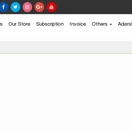
s
Our Store
Subscription
Invoice
Others
Adars