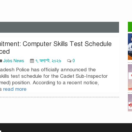
uitment: Computer Skills Test Schedule
ced
Jobs News
৭, অগাস্ট, ২০২৬
0
adesh Police has officially announced the
kills test schedule for the Cadet Sub-Inspector
med) position. According to a recent notice,
es
read more