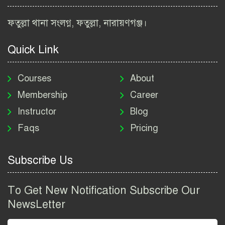
বিআইডব্লিউটিএ নিয়োগ বিজ্ঞপ্তি
ফতুল্লা থানা সংলগ্ন, ফতুল্লা, নারায়ণগঞ্জ।
২০২৬ | BIWTA Job Circular
2026
Quick Link
মাদকদ্রব্য নিয়ন্ত্রণ অধিদপ্তর
নিয়োগ বিজ্ঞপ্তি ২০২৬ | DNC
Courses
About
Job Circular 2026
Membership
Career
Instructor
Blog
পাসপোর্ট করতে কি কি লাগে
Faqs
Pricing
২০২৬ | ই-পাসপোর্ট আবেদন ও
ফি নির্দেশিকা
Subscribe Us
প্রযুক্তি প্রতিষ্ঠান বিটোপিয়াতে
নিয়োগ বিজ্ঞপ্তি ২০২৬ | Betopia
To Get New Notification Subscribe Our
Group Job Circular 2026
NewsLetter
তথ্য অধিদপ্তর নিয়োগ বিজ্ঞপ্তি