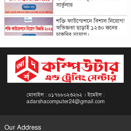
সার্কুলার
শক্তি ফাউন্ডেশনে বিশাল নিয়োগ!
অভিজ্ঞতা ছাড়াই ১২৩০ জনের
চাকরির সুযোগ।
দিনাজপুর কর অঞ্চল নিয়োগ
বিজ্ঞপ্তি ২০২৬ | Taxes Zone
Dinajpur Job Circular 2026
বেসরকারি সংস্থা সেতু (SETU)
নিয়োগ বিজ্ঞপ্তি ২০২৬ | NGO
Job Circular 2026
মোবাইল : ০১৭৬৮০২৩২৬২ । ইমেইল :
adarshacomputer24@gmail.com
বাংলাদেশ কৃষি গবেষণা
ইনস্টিটিউট নিয়োগ বিজ্ঞপ্তি
২০২৬ | BARI Job Circular
Our Address
2026