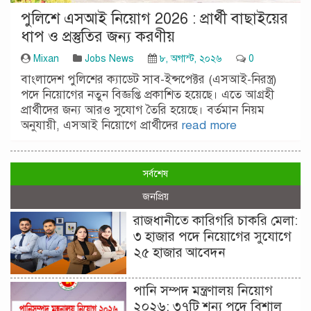
পুলিশে এসআই নিয়োগ 2026 : প্রার্থী বাছাইয়ের
ধাপ ও প্রস্তুতির জন্য করণীয়
Mixan
Jobs News
৮, অগাস্ট, ২০২৬
0
বাংলাদেশ পুলিশের ক্যাডেট সাব-ইন্সপেক্টর (এসআই-নিরস্ত্র)
পদে নিয়োগের নতুন বিজ্ঞপ্তি প্রকাশিত হয়েছে। এতে আগ্রহী
প্রার্থীদের জন্য আরও সুযোগ তৈরি হয়েছে। বর্তমান নিয়ম
অনুযায়ী, এসআই নিয়োগে প্রার্থীদের
read more
সর্বশেষ
জনপ্রিয়
রাজধানীতে কারিগরি চাকরি মেলা:
৩ হাজার পদে নিয়োগের সুযোগে
২৫ হাজার আবেদন
পানি সম্পদ মন্ত্রণালয় নিয়োগ
২০২৬: ৩৭টি শূন্য পদে বিশাল