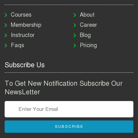
মাদকদ্রব্য নিয়ন্ত্রণ অধিদপ্তর
নিয়োগ বিজ্ঞপ্তি ২০২৬ | DNC
Courses
About
Job Circular 2026
Membership
Career
Instructor
Blog
পাসপোর্ট করতে কি কি লাগে
Faqs
Pricing
২০২৬ | ই-পাসপোর্ট আবেদন ও
ফি নির্দেশিকা
Subscribe Us
প্রযুক্তি প্রতিষ্ঠান বিটোপিয়াতে
নিয়োগ বিজ্ঞপ্তি ২০২৬ | Betopia
To Get New Notification Subscribe Our
Group Job Circular 2026
NewsLetter
তথ্য অধিদপ্তর নিয়োগ বিজ্ঞপ্তি
২০২৬ | PID Job Circular
2026
SUBSCRIBE
বাংলাদেশ পুলিশ এএসআই