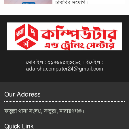
চাকরির সুযোগ।
দিনাজপুর কর অঞ্চল নিয়োগ
বিজ্ঞপ্তি ২০২৬ | Taxes Zone
Dinajpur Job Circular 2026
বেসরকারি সংস্থা সেতু (SETU)
নিয়োগ বিজ্ঞপ্তি ২০২৬ | NGO
Job Circular 2026
মোবাইল : ০১৭৬৮০২৩২৬২ । ইমেইল :
adarshacomputer24@gmail.com
বাংলাদেশ কৃষি গবেষণা
ইনস্টিটিউট নিয়োগ বিজ্ঞপ্তি
২০২৬ | BARI Job Circular
Our Address
2026
বিআইডব্লিউটিএ নিয়োগ বিজ্ঞপ্তি
ফতুল্লা থানা সংলগ্ন, ফতুল্লা, নারায়ণগঞ্জ।
২০২৬ | BIWTA Job Circular
2026
Quick Link