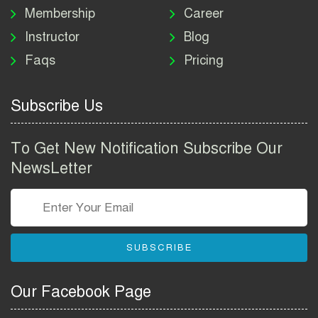
Job Circular 2026
Membership
Career
Instructor
Blog
পাসপোর্ট করতে কি কি লাগে
Faqs
Pricing
২০২৬ | ই-পাসপোর্ট আবেদন ও
ফি নির্দেশিকা
Subscribe Us
প্রযুক্তি প্রতিষ্ঠান বিটোপিয়াতে
নিয়োগ বিজ্ঞপ্তি ২০২৬ | Betopia
To Get New Notification Subscribe Our
Group Job Circular 2026
NewsLetter
তথ্য অধিদপ্তর নিয়োগ বিজ্ঞপ্তি
২০২৬ | PID Job Circular
2026
SUBSCRIBE
বাংলাদেশ পুলিশ এএসআই
নিয়োগ বিজ্ঞপ্তি ২০২৬ |
Our Facebook Page
Bangladesh Police ASI Job
Circular 2026