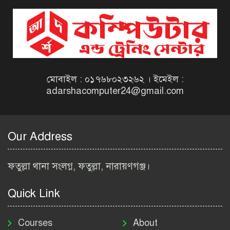
দিনাজপুর কর অঞ্চল নিয়োগ
বিজ্ঞপ্তি ২০২৬ | Taxes Zone
Dinajpur Job Circular 2026
বেসরকারি সংস্থা সেতু (SETU)
নিয়োগ বিজ্ঞপ্তি ২০২৬ | NGO
Job Circular 2026
মোবাইল : ০১৭৬৮০২৩২৬২ । ইমেইল :
adarshacomputer24@gmail.com
বাংলাদেশ কৃষি গবেষণা
ইনস্টিটিউট নিয়োগ বিজ্ঞপ্তি
২০২৬ | BARI Job Circular
Our Address
2026
বিআইডব্লিউটিএ নিয়োগ বিজ্ঞপ্তি
ফতুল্লা থানা সংলগ্ন, ফতুল্লা, নারায়ণগঞ্জ।
২০২৬ | BIWTA Job Circular
2026
Quick Link
মাদকদ্রব্য নিয়ন্ত্রণ অধিদপ্তর
নিয়োগ বিজ্ঞপ্তি ২০২৬ | DNC
Courses
About