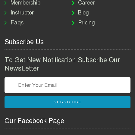
Membership
Career
Instructor
Blog
পাসপোর্ট করতে কি কি লাগে
Faqs
Pricing
২০২৬ | ই-পাসপোর্ট আবেদন ও
ফি নির্দেশিকা
Subscribe Us
প্রযুক্তি প্রতিষ্ঠান বিটোপিয়াতে
নিয়োগ বিজ্ঞপ্তি ২০২৬ | Betopia
To Get New Notification Subscribe Our
Group Job Circular 2026
NewsLetter
তথ্য অধিদপ্তর নিয়োগ বিজ্ঞপ্তি
২০২৬ | PID Job Circular
2026
SUBSCRIBE
বাংলাদেশ পুলিশ এএসআই
নিয়োগ বিজ্ঞপ্তি ২০২৬ |
Our Facebook Page
Bangladesh Police ASI Job
Circular 2026