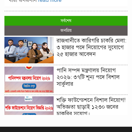
যারা এসএসসি
read more
সর্বশেষ
জনপ্রিয়
রাজধানীতে কারিগরি চাকরি মেলা:
৩ হাজার পদে নিয়োগের সুযোগে
২৫ হাজার আবেদন
পানি সম্পদ মন্ত্রণালয় নিয়োগ
২০২৬: ৩৭টি শূন্য পদে বিশাল
সার্কুলার
শক্তি ফাউন্ডেশনে বিশাল নিয়োগ!
অভিজ্ঞতা ছাড়াই ১২৩০ জনের
চাকরির সুযোগ।
দিনাজপুর কর অঞ্চল নিয়োগ