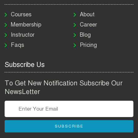
মাদকদ্রব্য নিয়ন্ত্রণ অধিদপ্তর
নিয়োগ বিজ্ঞপ্তি ২০২৬ | DNC
Courses
About
Job Circular 2026
Membership
Career
Instructor
Blog
পাসপোর্ট করতে কি কি লাগে
Faqs
Pricing
২০২৬ | ই-পাসপোর্ট আবেদন ও
ফি নির্দেশিকা
Subscribe Us
প্রযুক্তি প্রতিষ্ঠান বিটোপিয়াতে
নিয়োগ বিজ্ঞপ্তি ২০২৬ | Betopia
To Get New Notification Subscribe Our
Group Job Circular 2026
NewsLetter
তথ্য অধিদপ্তর নিয়োগ বিজ্ঞপ্তি
২০২৬ | PID Job Circular
2026
SUBSCRIBE
বাংলাদেশ পুলিশ এএসআই