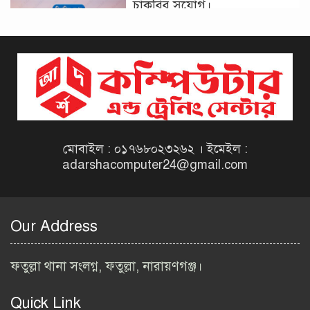
চাকরির সুযোগ।
দিনাজপুর কর অঞ্চল নিয়োগ
বিজ্ঞপ্তি ২০২৬ | Taxes Zone
Dinajpur Job Circular 2026
বেসরকারি সংস্থা সেতু (SETU)
নিয়োগ বিজ্ঞপ্তি ২০২৬ | NGO
Job Circular 2026
মোবাইল : ০১৭৬৮০২৩২৬২ । ইমেইল :
adarshacomputer24@gmail.com
বাংলাদেশ কৃষি গবেষণা
ইনস্টিটিউট নিয়োগ বিজ্ঞপ্তি
২০২৬ | BARI Job Circular
Our Address
2026
বিআইডব্লিউটিএ নিয়োগ বিজ্ঞপ্তি
ফতুল্লা থানা সংলগ্ন, ফতুল্লা, নারায়ণগঞ্জ।
২০২৬ | BIWTA Job Circular
2026
Quick Link