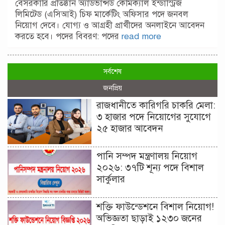
বেসরকারি প্রতিষ্ঠান অ্যাডভান্সড কেমিক্যাল ইন্ডাস্ট্রিজ
লিমিটেড (এসিআই) চিফ মার্কেটিং অফিসার পদে জনবল
নিয়োগ দেবে। যোগ্য ও আগ্রহী প্রার্থীদের অনলাইনে আবেদন
করতে হবে। পদের বিবরণ: পদের
read more
সর্বশেষ
জনপ্রিয়
রাজধানীতে কারিগরি চাকরি মেলা:
৩ হাজার পদে নিয়োগের সুযোগে
২৫ হাজার আবেদন
পানি সম্পদ মন্ত্রণালয় নিয়োগ
২০২৬: ৩৭টি শূন্য পদে বিশাল
সার্কুলার
শক্তি ফাউন্ডেশনে বিশাল নিয়োগ!
অভিজ্ঞতা ছাড়াই ১২৩০ জনের