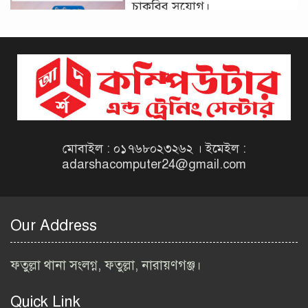
চাকরির সুযোগ।
দিনাজপুর কর অঞ্চল নিয়োগ
বিজ্ঞপ্তি ২০২৬ | Taxes Zone
Dinajpur Job Circular 2026
বেসরকারি সংস্থা সেতু (SETU)
নিয়োগ বিজ্ঞপ্তি ২০২৬ | NGO
Job Circular 2026
মোবাইল : ০১৭৬৮০২৩২৬২ । ইমেইল :
adarshacomputer24@gmail.com
বাংলাদেশ কৃষি গবেষণা
ইনস্টিটিউট নিয়োগ বিজ্ঞপ্তি
২০২৬ | BARI Job Circular
Our Address
2026
বিআইডব্লিউটিএ নিয়োগ বিজ্ঞপ্তি
ফতুল্লা থানা সংলগ্ন, ফতুল্লা, নারায়ণগঞ্জ।
২০২৬ | BIWTA Job Circular
2026
Quick Link