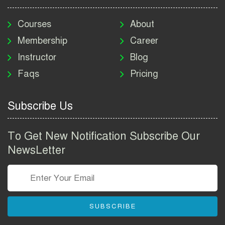
মাদকদ্রব্য নিয়ন্ত্রণ অধিদপ্তর
নিয়োগ বিজ্ঞপ্তি ২০২৬ | DNC
Courses
About
Job Circular 2026
Membership
Career
Instructor
Blog
পাসপোর্ট করতে কি কি লাগে
Faqs
Pricing
২০২৬ | ই-পাসপোর্ট আবেদন ও
ফি নির্দেশিকা
Subscribe Us
প্রযুক্তি প্রতিষ্ঠান বিটোপিয়াতে
নিয়োগ বিজ্ঞপ্তি ২০২৬ | Betopia
To Get New Notification Subscribe Our
Group Job Circular 2026
NewsLetter
তথ্য অধিদপ্তর নিয়োগ বিজ্ঞপ্তি
২০২৬ | PID Job Circular
2026
SUBSCRIBE
বাংলাদেশ পুলিশ এএসআই