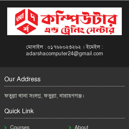
দিনাজপুর কর অঞ্চল নিয়োগ
বিজ্ঞপ্তি ২০২৬ | Taxes Zone
Dinajpur Job Circular 2026
বেসরকারি সংস্থা সেতু (SETU)
নিয়োগ বিজ্ঞপ্তি ২০২৬ | NGO
Job Circular 2026
মোবাইল : ০১৭৬৮০২৩২৬২ । ইমেইল :
adarshacomputer24@gmail.com
বাংলাদেশ কৃষি গবেষণা
ইনস্টিটিউট নিয়োগ বিজ্ঞপ্তি
২০২৬ | BARI Job Circular
Our Address
2026
বিআইডব্লিউটিএ নিয়োগ বিজ্ঞপ্তি
ফতুল্লা থানা সংলগ্ন, ফতুল্লা, নারায়ণগঞ্জ।
২০২৬ | BIWTA Job Circular
2026
Quick Link
মাদকদ্রব্য নিয়ন্ত্রণ অধিদপ্তর
নিয়োগ বিজ্ঞপ্তি ২০২৬ | DNC
Courses
About