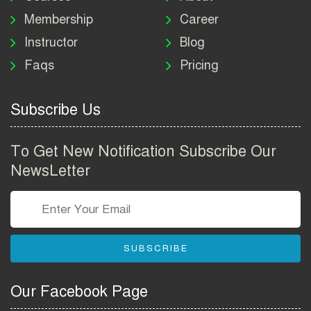
Job Circular 2026
Membership
Career
Instructor
Blog
পাসপোর্ট করতে কি কি লাগে
Faqs
Pricing
২০২৬ | ই-পাসপোর্ট আবেদন ও
ফি নির্দেশিকা
Subscribe Us
প্রযুক্তি প্রতিষ্ঠান বিটোপিয়াতে
নিয়োগ বিজ্ঞপ্তি ২০২৬ | Betopia
To Get New Notification Subscribe Our
Group Job Circular 2026
NewsLetter
তথ্য অধিদপ্তর নিয়োগ বিজ্ঞপ্তি
২০২৬ | PID Job Circular
2026
SUBSCRIBE
বাংলাদেশ পুলিশ এএসআই
নিয়োগ বিজ্ঞপ্তি ২০২৬ |
Our Facebook Page
Bangladesh Police ASI Job
Circular 2026