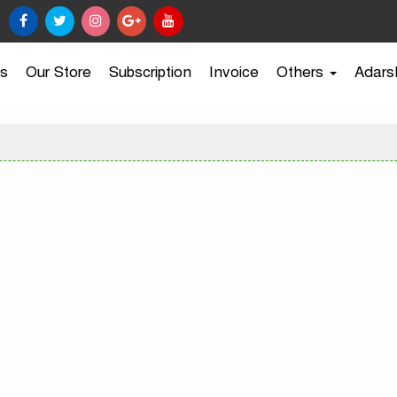
s
Our Store
Subscription
Invoice
Others
Adars