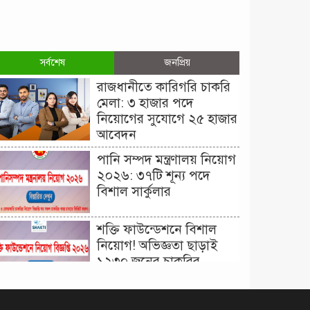
সর্বশেষ
জনপ্রিয়
রাজধানীতে কারিগরি চাকরি
মেলা: ৩ হাজার পদে
নিয়োগের সুযোগে ২৫ হাজার
আবেদন
পানি সম্পদ মন্ত্রণালয় নিয়োগ
২০২৬: ৩৭টি শূন্য পদে
বিশাল সার্কুলার
শক্তি ফাউন্ডেশনে বিশাল
নিয়োগ! অভিজ্ঞতা ছাড়াই
১২৩০ জনের চাকরির
সুযোগ।
দিনাজপুর কর অঞ্চল নিয়োগ