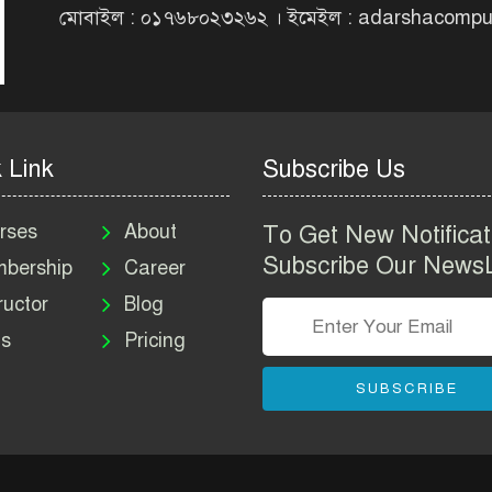
মোবাইল : ০১৭৬৮০২৩২৬২ । ইমেইল : adarshacomp
 Link
Subscribe Us
rses
About
To Get New Notificat
Subscribe Our NewsL
bership
Career
ructor
Blog
s
Pricing
SUBSCRIBE