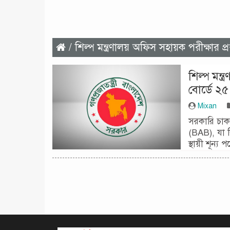
/ শিল্প মন্ত্রণালয় অফিস সহায়ক পরীক্ষার প্রশ
শিল্প মন্
বোর্ডে ২
Mixan
সরকারি চাকরি
(BAB), যা শি
স্থায়ী শূন্