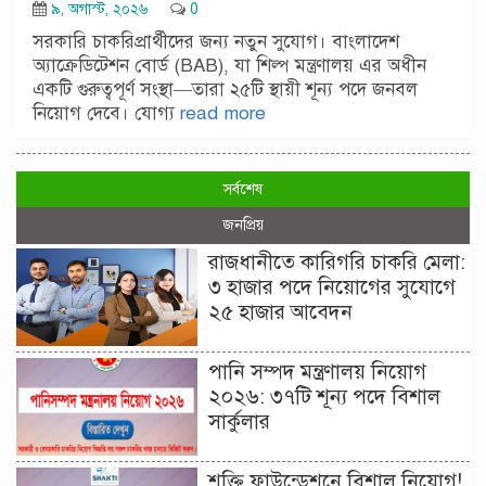
৯, অগাস্ট, ২০২৬
0
সরকারি চাকরিপ্রার্থীদের জন্য নতুন সুযোগ। বাংলাদেশ
অ্যাক্রেডিটেশন বোর্ড (BAB), যা শিল্প মন্ত্রণালয় এর অধীন
একটি গুরুত্বপূর্ণ সংস্থা—তারা ২৫টি স্থায়ী শূন্য পদে জনবল
নিয়োগ দেবে। যোগ্য
read more
সর্বশেষ
জনপ্রিয়
রাজধানীতে কারিগরি চাকরি মেলা:
৩ হাজার পদে নিয়োগের সুযোগে
২৫ হাজার আবেদন
পানি সম্পদ মন্ত্রণালয় নিয়োগ
২০২৬: ৩৭টি শূন্য পদে বিশাল
সার্কুলার
শক্তি ফাউন্ডেশনে বিশাল নিয়োগ!