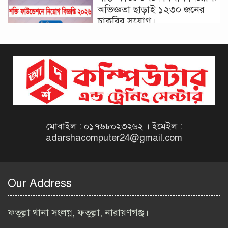
অভিজ্ঞতা ছাড়াই ১২৩০ জনের
চাকরির সুযোগ।
দিনাজপুর কর অঞ্চল নিয়োগ
বিজ্ঞপ্তি ২০২৬ | Taxes Zone
Dinajpur Job Circular 2026
বেসরকারি সংস্থা সেতু (SETU)
নিয়োগ বিজ্ঞপ্তি ২০২৬ | NGO
Job Circular 2026
মোবাইল : ০১৭৬৮০২৩২৬২ । ইমেইল :
adarshacomputer24@gmail.com
বাংলাদেশ কৃষি গবেষণা
ইনস্টিটিউট নিয়োগ বিজ্ঞপ্তি
২০২৬ | BARI Job Circular
Our Address
2026
বিআইডব্লিউটিএ নিয়োগ বিজ্ঞপ্তি
ফতুল্লা থানা সংলগ্ন, ফতুল্লা, নারায়ণগঞ্জ।
২০২৬ | BIWTA Job Circular