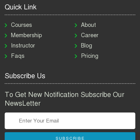
2026
Quick Link
মাদকদ্রব্য নিয়ন্ত্রণ অধিদপ্তর
নিয়োগ বিজ্ঞপ্তি ২০২৬ | DNC
Courses
About
Job Circular 2026
Membership
Career
Instructor
Blog
পাসপোর্ট করতে কি কি লাগে
Faqs
Pricing
২০২৬ | ই-পাসপোর্ট আবেদন ও
ফি নির্দেশিকা
Subscribe Us
প্রযুক্তি প্রতিষ্ঠান বিটোপিয়াতে
নিয়োগ বিজ্ঞপ্তি ২০২৬ | Betopia
To Get New Notification Subscribe Our
Group Job Circular 2026
NewsLetter
তথ্য অধিদপ্তর নিয়োগ বিজ্ঞপ্তি
২০২৬ | PID Job Circular
2026
SUBSCRIBE