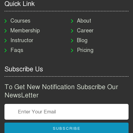
Quick Link
মাদকদ্রব্য নিয়ন্ত্রণ অধিদপ্তর
নিয়োগ বিজ্ঞপ্তি ২০২৬ | DNC
Courses
About
Job Circular 2026
Membership
Career
Instructor
Blog
পাসপোর্ট করতে কি কি লাগে
Faqs
Pricing
২০২৬ | ই-পাসপোর্ট আবেদন ও
ফি নির্দেশিকা
Subscribe Us
প্রযুক্তি প্রতিষ্ঠান বিটোপিয়াতে
নিয়োগ বিজ্ঞপ্তি ২০২৬ | Betopia
To Get New Notification Subscribe Our
Group Job Circular 2026
NewsLetter
তথ্য অধিদপ্তর নিয়োগ বিজ্ঞপ্তি
২০২৬ | PID Job Circular
2026
SUBSCRIBE