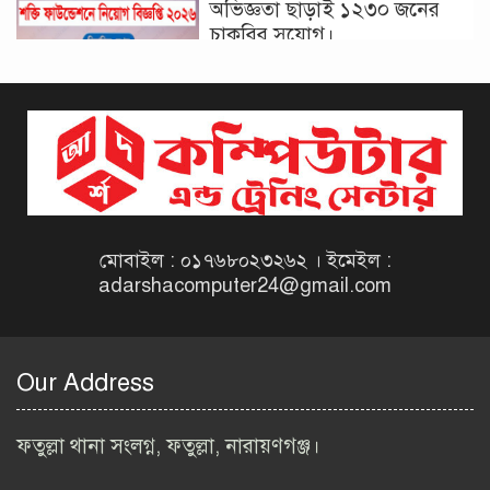
অভিজ্ঞতা ছাড়াই ১২৩০ জনের
চাকরির সুযোগ।
দিনাজপুর কর অঞ্চল নিয়োগ
বিজ্ঞপ্তি ২০২৬ | Taxes Zone
Dinajpur Job Circular 2026
বেসরকারি সংস্থা সেতু (SETU)
নিয়োগ বিজ্ঞপ্তি ২০২৬ | NGO
Job Circular 2026
মোবাইল : ০১৭৬৮০২৩২৬২ । ইমেইল :
adarshacomputer24@gmail.com
বাংলাদেশ কৃষি গবেষণা
ইনস্টিটিউট নিয়োগ বিজ্ঞপ্তি
২০২৬ | BARI Job Circular
Our Address
2026
বিআইডব্লিউটিএ নিয়োগ বিজ্ঞপ্তি
ফতুল্লা থানা সংলগ্ন, ফতুল্লা, নারায়ণগঞ্জ।
২০২৬ | BIWTA Job Circular
2026