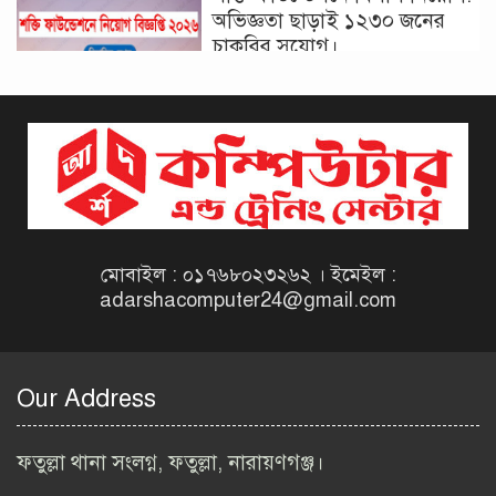
অভিজ্ঞতা ছাড়াই ১২৩০ জনের
চাকরির সুযোগ।
দিনাজপুর কর অঞ্চল নিয়োগ
বিজ্ঞপ্তি ২০২৬ | Taxes Zone
Dinajpur Job Circular 2026
বেসরকারি সংস্থা সেতু (SETU)
নিয়োগ বিজ্ঞপ্তি ২০২৬ | NGO
Job Circular 2026
মোবাইল : ০১৭৬৮০২৩২৬২ । ইমেইল :
adarshacomputer24@gmail.com
বাংলাদেশ কৃষি গবেষণা
ইনস্টিটিউট নিয়োগ বিজ্ঞপ্তি
২০২৬ | BARI Job Circular
Our Address
2026
বিআইডব্লিউটিএ নিয়োগ বিজ্ঞপ্তি
ফতুল্লা থানা সংলগ্ন, ফতুল্লা, নারায়ণগঞ্জ।
২০২৬ | BIWTA Job Circular