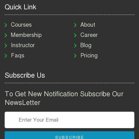
2026
Quick Link
মাদকদ্রব্য নিয়ন্ত্রণ অধিদপ্তর
নিয়োগ বিজ্ঞপ্তি ২০২৬ | DNC
Courses
About
Job Circular 2026
Membership
Career
Instructor
Blog
পাসপোর্ট করতে কি কি লাগে
Faqs
Pricing
২০২৬ | ই-পাসপোর্ট আবেদন ও
ফি নির্দেশিকা
Subscribe Us
প্রযুক্তি প্রতিষ্ঠান বিটোপিয়াতে
নিয়োগ বিজ্ঞপ্তি ২০২৬ | Betopia
To Get New Notification Subscribe Our
Group Job Circular 2026
NewsLetter
তথ্য অধিদপ্তর নিয়োগ বিজ্ঞপ্তি
২০২৬ | PID Job Circular
2026
SUBSCRIBE