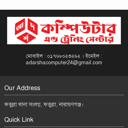
দিনাজপুর কর অঞ্চল নিয়োগ
বিজ্ঞপ্তি ২০২৬ | Taxes Zone
Dinajpur Job Circular 2026
বেসরকারি সংস্থা সেতু (SETU)
নিয়োগ বিজ্ঞপ্তি ২০২৬ | NGO
Job Circular 2026
মোবাইল : ০১৭৬৮০২৩২৬২ । ইমেইল :
adarshacomputer24@gmail.com
বাংলাদেশ কৃষি গবেষণা
ইনস্টিটিউট নিয়োগ বিজ্ঞপ্তি
২০২৬ | BARI Job Circular
Our Address
2026
বিআইডব্লিউটিএ নিয়োগ বিজ্ঞপ্তি
ফতুল্লা থানা সংলগ্ন, ফতুল্লা, নারায়ণগঞ্জ।
২০২৬ | BIWTA Job Circular
2026
Quick Link