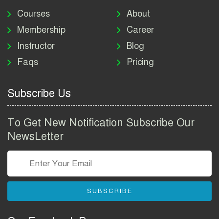
মাদকদ্রব্য নিয়ন্ত্রণ অধিদপ্তর
নিয়োগ বিজ্ঞপ্তি ২০২৬ | DNC
Courses
About
Job Circular 2026
Membership
Career
Instructor
Blog
পাসপোর্ট করতে কি কি লাগে
Faqs
Pricing
২০২৬ | ই-পাসপোর্ট আবেদন ও
ফি নির্দেশিকা
Subscribe Us
প্রযুক্তি প্রতিষ্ঠান বিটোপিয়াতে
নিয়োগ বিজ্ঞপ্তি ২০২৬ | Betopia
To Get New Notification Subscribe Our
Group Job Circular 2026
NewsLetter
তথ্য অধিদপ্তর নিয়োগ বিজ্ঞপ্তি
২০২৬ | PID Job Circular
2026
SUBSCRIBE
বাংলাদেশ পুলিশ এএসআই
নিয়োগ বিজ্ঞপ্তি ২০২৬ |