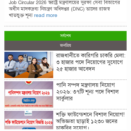
Job Circular 2026 স্বরাষ্ট্র মন্ত্রণালয়ের সুরক্ষা সেবা বিভাগের
অধীন মাদকদ্রব্য নিয়ন্ত্রণ অধিদপ্তর (DNC) তাদের রাজস্ব
খাতভুক্ত শূন্য
read more
সর্বশেষ
জনপ্রিয়
রাজধানীতে কারিগরি চাকরি মেলা:
৩ হাজার পদে নিয়োগের সুযোগে
২৫ হাজার আবেদন
পানি সম্পদ মন্ত্রণালয় নিয়োগ
২০২৬: ৩৭টি শূন্য পদে বিশাল
সার্কুলার
শক্তি ফাউন্ডেশনে বিশাল নিয়োগ!
অভিজ্ঞতা ছাড়াই ১২৩০ জনের
চাকরির সুযোগ।