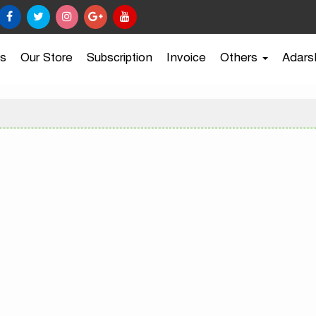
s
Our Store
Subscription
Invoice
Others
Adars