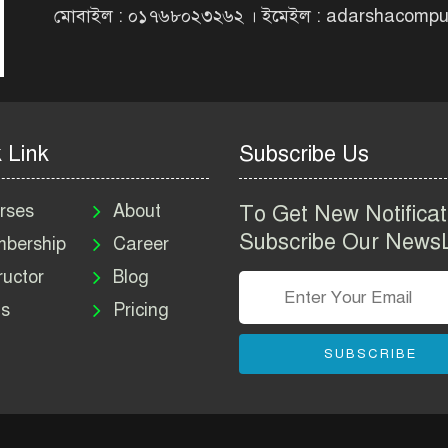
মোবাইল : ০১৭৬৮০২৩২৬২ । ইমেইল : adarshacomp
 Link
Subscribe Us
rses
About
To Get New Notificat
Subscribe Our NewsL
bership
Career
ructor
Blog
s
Pricing
SUBSCRIBE