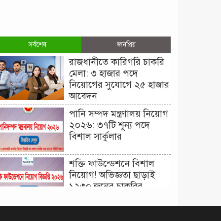
সর্বশেষ
জনপ্রিয়
রাজধানীতে কারিগরি চাকরি
মেলা: ৩ হাজার পদে
নিয়োগের সুযোগে ২৫ হাজার
আবেদন
পানি সম্পদ মন্ত্রণালয় নিয়োগ
২০২৬: ৩৭টি শূন্য পদে
বিশাল সার্কুলার
শক্তি ফাউন্ডেশনে বিশাল
নিয়োগ! অভিজ্ঞতা ছাড়াই
১২৩০ জনের চাকরির
সুযোগ।
দিনাজপুর কর অঞ্চল নিয়োগ